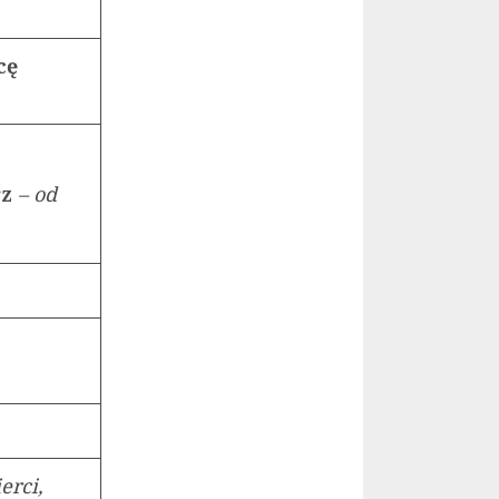
cę
rz
– od
erci,