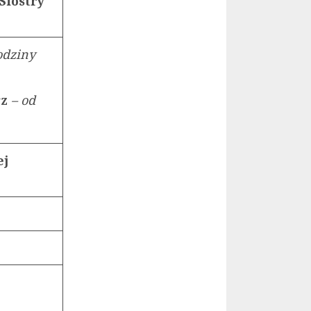
Siostry
rodziny
rz
– od
ej