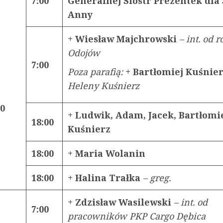
7:00
Generalnej Sióstr Prezentek dla 
Anny
+ Wiesław Majchrowski
– int. od 
Odojów
7:00
Poza parafią:
+ Bartłomiej Kuśnie
Heleny Kuśnierz
20
+ Ludwik, Adam, Jacek, Bartłomi
18:00
Kuśnierz
18:00
+ Maria Wolanin
18:00
+ Halina Trałka
–
greg.
+ Zdzisław Wasilewski
– int. od
7:00
pracowników PKP Cargo Dębica