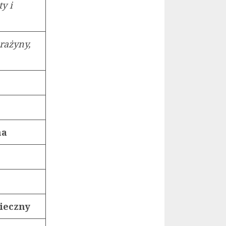
ty i
Grażyny,
na
nieczny