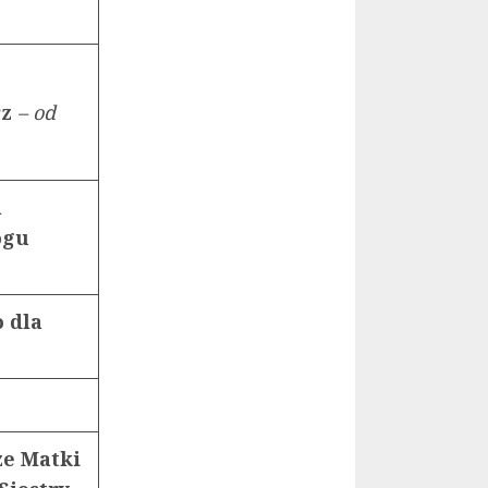
rz
– od
a
ogu
o dla
ze Matki