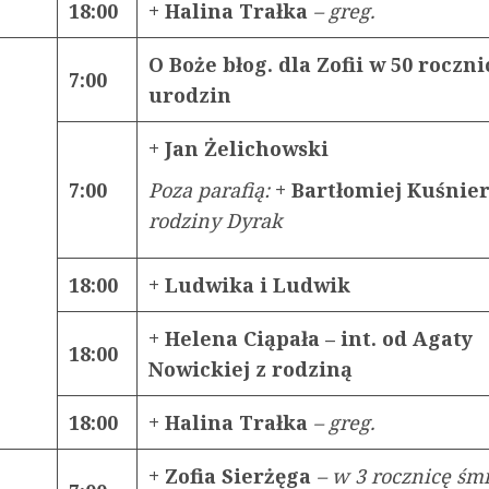
18:00
+ Halina Trałka
–
greg.
O Boże błog. dla Zofii w 50 roczni
7:00
urodzin
+ Jan Żelichowski
7:00
Poza parafią:
+ Bartłomiej Kuśnie
rodziny Dyrak
18:00
+ Ludwika i Ludwik
+ Helena Ciąpała – int. od Agaty
18:00
Nowickiej z rodziną
18:00
+ Halina Trałka
–
greg.
+ Zofia Sierżęga
– w 3 rocznicę śmi