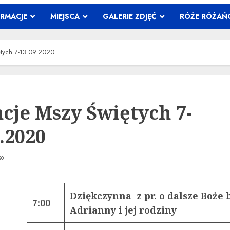
ORMACJE
MIEJSCA
GALERIE ZDJĘĆ
RÓŻE RÓŻA
ętych 7-13.09.2020
ncje Mszy Świętych 7-
.2020
20
Dziękczynna z pr. o dalsze Boże b
7:00
Adrianny i jej rodziny