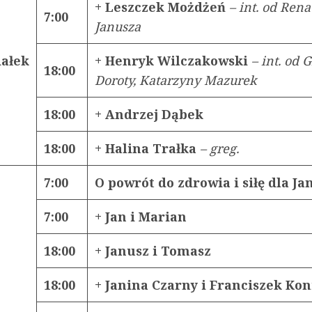
+ Leszczek Możdżeń
– int. od Rena
7:00
Janusza
iałek
+ Henryk Wilczakowski
– int. od 
18:00
Doroty, Katarzyny Mazurek
18:00
+ Andrzej Dąbek
18:00
+ Halina Trałka
–
greg.
7:00
O powrót do zdrowia i siłę dla Ja
7:00
+ Jan i Marian
18:00
+ Janusz i Tomasz
18:00
+ Janina Czarny i Franciszek Ko