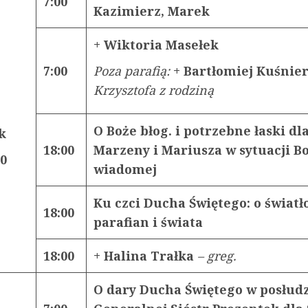
7:00
Kazimierz, Marek
+ Wiktoria Masełek
7:00
Poza parafią:
+ Bartłomiej Kuśnie
Krzysztofa z rodziną
O Boże błog. i potrzebne łaski dl
k
18:00
Marzeny i Mariusza w sytuacji B
20
wiadomej
Ku czci Ducha Świętego: o światł
18:00
parafian i świata
18:00
+ Halina Trałka
–
greg.
O dary Ducha Świętego w posłud