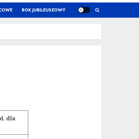
ŃCOWE
ROK JUBILEUSZOWY
ł. dla