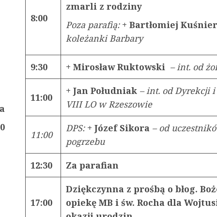
zmarli z rodziny
8:00
Poza parafią:
+ Bartłomiej Kuśnie
koleżanki Barbary
9:30
+ Mirosław Ruktowski
– int. od ż
+ Jan Południak
– int. od Dyrekcji i
11:00
VIII LO w Rzeszowie
a
20
DPS:
+ Józef Sikora
– od uczestnik
11:00
pogrzebu
12:30
Za parafian
Dziękczynna z prośbą o błog. Boż
17:00
opiekę MB i św. Rocha dla Wojtus
okazji urodzin