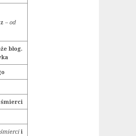
rz
– od
że błog.
yka
ego
 śmierci
 śmierci
i