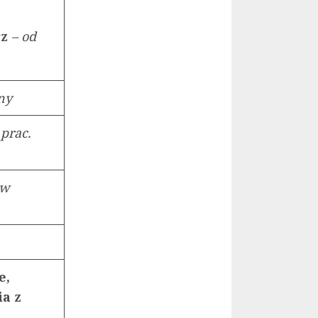
rz
– od
ony
 prac.
ów
e,
ia z