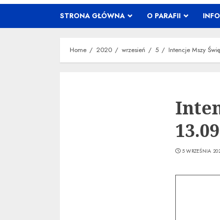
STRONA GŁÓWNA
O PARAFII
INF
Home
2020
wrzesień
5
Intencje Mszy Świ
Inte
13.09
5 WRZEŚNIA 20