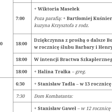
+ Wiktoria Masełek
7:00
Poza parafią:
+ Bartłomiej Kuśnie
kuzyna Krzysztofa z rodz.
Dziękczynna z prośbą o dalsze Bo
20
18:00
w rocznicę ślubu Barbary i Henr
18:00
W intencji Bractwa Szkaplerzn
18:00
+ Halina Trałka
–
greg.
6:30
+ Stanisław Tadla – w 13 rocznicę
7:30
Dom Kombatanta:
+ Stanisław Gaweł
– w 12 rocznicę