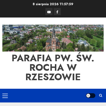
Skip
8 sierpnia 2026
11:57:59
to
YouTube
Facebook
content
PARAFIA PW. ŚW.
ROCHA W
RZESZOWIE
Primary
Menu