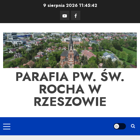
Skip
9 sierpnia 2026
11:45:43
to
YouTube
Facebook
content
PARAFIA PW. ŚW.
ROCHA W
RZESZOWIE
Primary
Menu