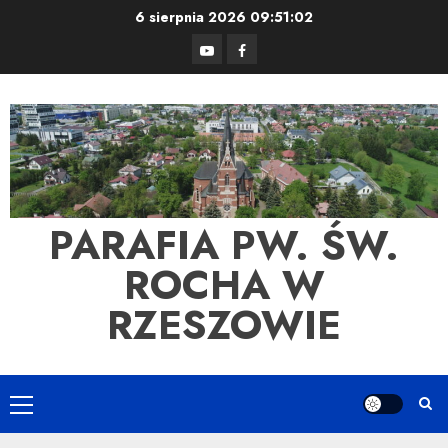
Skip
6 sierpnia 2026
09:51:02
to
YouTube
Facebook
content
PARAFIA PW. ŚW.
ROCHA W
RZESZOWIE
Primary
Menu