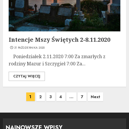
Intencje Mszy Świętych 2-8.11.2020
31 PAŹDZIERNIKA 2020
Poniedziałek 2.11.2020 7:00 Za zmarłych z
rodziny Mazur i Szczygieł 7:00 Za...
CZYTAJ WIĘCEJ
Stronicowanie
1
2
3
4
…
7
Next
wpisów
NAJNOWSZE WPISY