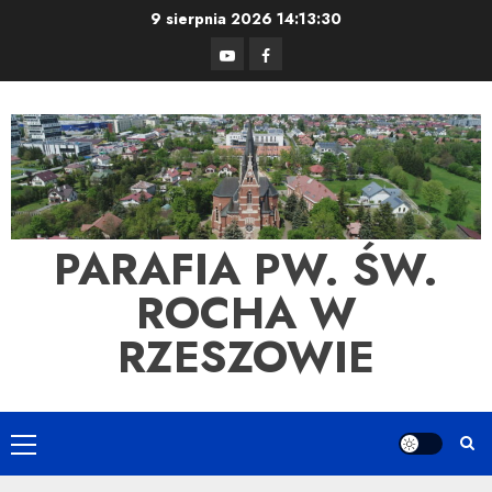
Skip
9 sierpnia 2026
14:13:32
to
YouTube
Facebook
content
PARAFIA PW. ŚW.
ROCHA W
RZESZOWIE
Primary
Menu