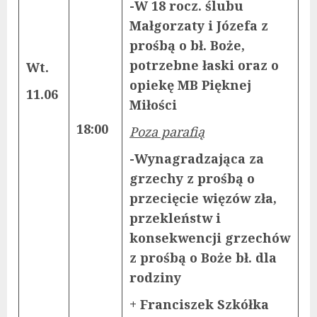
-W 18 rocz. ślubu
Małgorzaty i Józefa z
prośbą o bł. Boże,
potrzebne łaski oraz o
Wt.
opiekę MB Pięknej
11.06
Miłości
18:00
Poza parafią
-Wynagradzająca za
grzechy z prośbą o
przecięcie więzów zła,
przekleństw i
konsekwencji grzechów
z prośbą o Boże bł. dla
rodziny
+ Franciszek Szkółka