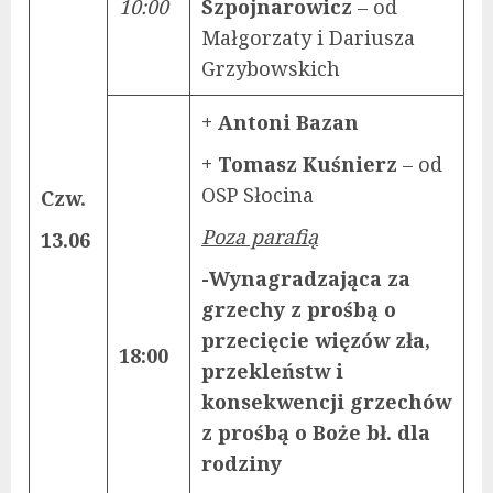
10:00
Szpojnarowicz
– od
Małgorzaty i Dariusza
Grzybowskich
+ Antoni Bazan
+ Tomasz Kuśnierz
– od
OSP Słocina
Czw.
Poza parafią
13.06
-Wynagradzająca za
grzechy z prośbą o
przecięcie więzów zła,
18:00
przekleństw i
konsekwencji grzechów
z prośbą o Boże bł. dla
rodziny