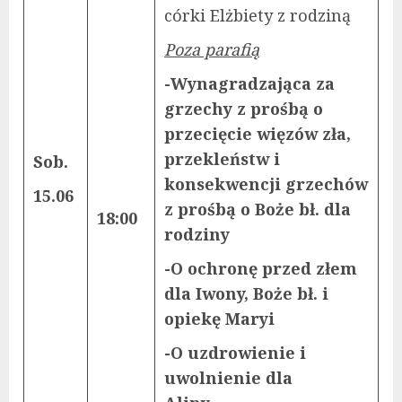
córki Elżbiety z rodziną
Poza parafią
-Wynagradzająca za
grzechy z prośbą o
przecięcie więzów zła,
przekleństw i
Sob.
konsekwencji grzechów
15.06
z prośbą o Boże bł. dla
18:00
rodziny
-O ochronę przed złem
dla Iwony, Boże bł. i
opiekę Maryi
-O uzdrowienie i
uwolnienie dla