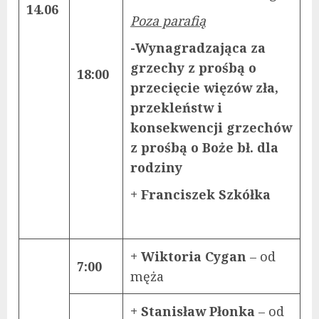
14.06
Poza parafią
-Wynagradzająca za
grzechy z prośbą o
18:00
przecięcie więzów zła,
przekleństw i
konsekwencji grzechów
z prośbą o Boże bł. dla
rodziny
+ Franciszek Szkółka
+ Wiktoria Cygan
– od
7:00
męża
+ Stanisław Płonka
– od