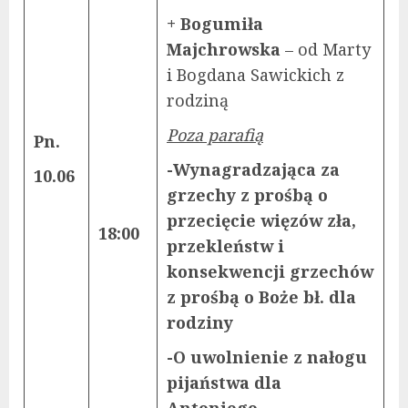
+ Bogumiła
Majchrowska
– od Marty
i Bogdana Sawickich z
rodziną
Poza parafią
Pn.
-Wynagradzająca za
10.06
grzechy z prośbą o
przecięcie więzów zła,
18:00
przekleństw i
konsekwencji grzechów
z prośbą o Boże bł. dla
rodziny
-O uwolnienie z nałogu
pijaństwa dla
Antoniego