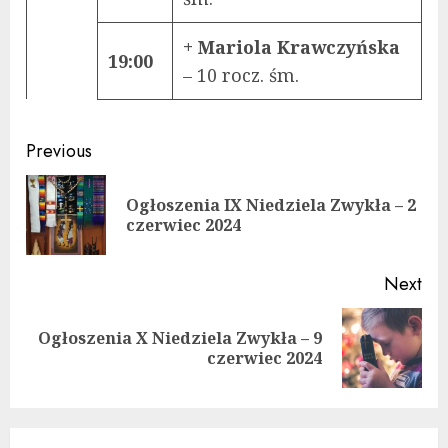
+ Mariola Krawczyńska
19:00
– 10 rocz. śm.
Continue
Previous
Reading
Ogłoszenia IX Niedziela Zwykła – 2
Pre
czerwiec 2024
pos
Next
Ogłoszenia X Niedziela Zwykła – 9
Next
czerwiec 2024
post: