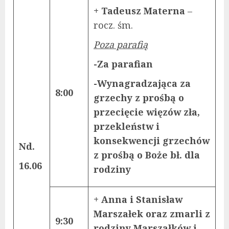
+ Tadeusz Materna
–
rocz. śm.
Poza parafią
-Za parafian
-Wynagradzająca za
8:00
grzechy z prośbą o
przecięcie więzów zła,
przekleństw i
konsekwencji grzechów
Nd.
z prośbą o Boże bł. dla
16.06
rodziny
+ Anna i Stanisław
Marszałek oraz zmarli z
9:30
rodziny Marszałków i