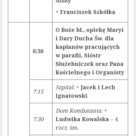
Aliny
+ Franciszek Szkółka
O Boże bł., opiekę Maryi
i Dary Ducha Św. dla
kapłanów pracujących
6:30
w parafii, Sióstr
Służebniczek oraz Pana
Kościelnego i Organisty
Szpital
:
+ Jacek i Lech
7:15
Ignatowski
Dom Kombatanta:
+
7:30
Ludwika Kowalska
– 4
rocz. śm.