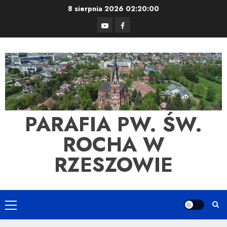
Skip
8 sierpnia 2026
02:20:00
to
YouTube
Facebook
content
PARAFIA PW. ŚW.
ROCHA W
RZESZOWIE
Primary
Menu