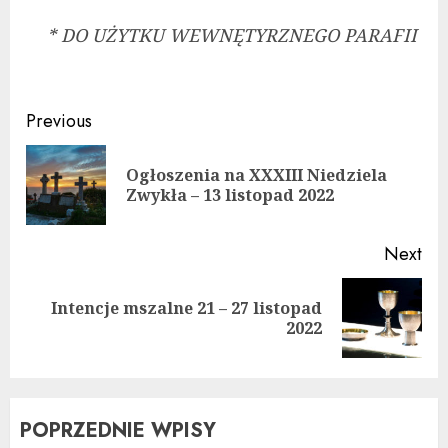
* DO UŻYTKU WEWNĘTYRZNEGO PARAFII
Continue
Previous
Reading
Ogłoszenia na XXXIII Niedziela
Pre
Zwykła – 13 listopad 2022
pos
Next
Intencje mszalne 21 – 27 listopad
Next
2022
post:
POPRZEDNIE WPISY