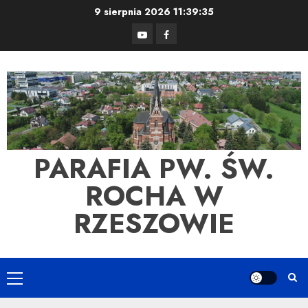
Skip
9 sierpnia 2026
11:39:35
to
YouTube
Facebook
content
PARAFIA PW. ŚW.
ROCHA W
RZESZOWIE
Primary
Menu