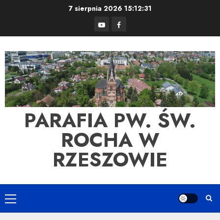
Skip
7 sierpnia 2026
15:12:31
to
YouTube
Facebook
content
PARAFIA PW. ŚW.
ROCHA W
RZESZOWIE
Primary
Menu