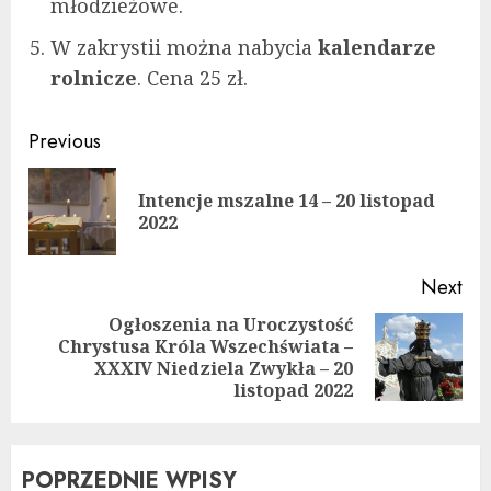
młodzieżowe.
W zakrystii można nabycia
kalendarze
rolnicze
. Cena 25 zł.
Continue
Previous
Reading
Intencje mszalne 14 – 20 listopad
Pre
2022
pos
Next
Ogłoszenia na Uroczystość
Chrystusa Króla Wszechświata –
Next
XXXIV Niedziela Zwykła – 20
post:
listopad 2022
POPRZEDNIE WPISY