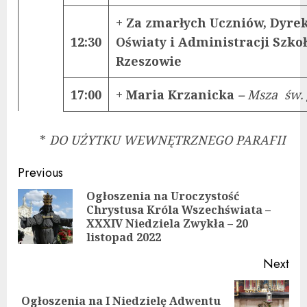
+ Za zmarłych Uczniów, Dyre
12:30
Oświaty i Administracji Szko
Rzeszowie
17:00
+ Maria Krzanicka
–
Msza św. 
*
DO UŻYTKU WEWNĘTRZNEGO PARAFII
Continue
Previous
Reading
Ogłoszenia na Uroczystość
Chrystusa Króla Wszechświata –
Pre
XXXIV Niedziela Zwykła – 20
pos
listopad 2022
Next
Ogłoszenia na I Niedzielę Adwentu
Next