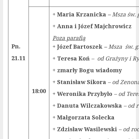
+ Maria Krzanicka
–
Msza św. 
+ Anna i Józef Majchrowicz
Poza parafią
Pn.
+ Józef Bartoszek
–
Msza św. g
21.11
+ Teresa Koń
– od Grażyny i R
+ zmarły Bogu wiadomy
+ Stanisław Sikora
– od Zenon
18:00
+ Weronika Przybyło
– od Tere
+ Danuta Wilczakowska
– od
+ Małgorzata Solecka
+ Zdzisław Wasilewski
– od ro