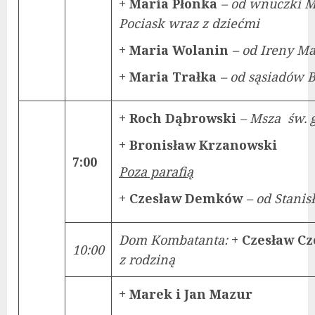
+ Maria Płonka
– od wnuczki 
Pociask wraz z dziećmi
+ Maria Wolanin
– od Ireny M
+ Maria Trałka
– od sąsiadów B
+ Roch Dąbrowski
– Msza św. 
+ Bronisław Krzanowski
7:00
Poza parafią
+ Czesław Demków
– od Stani
Dom Kombatanta:
+ Czesław C
10:00
z rodziną
+ Marek i Jan Mazur