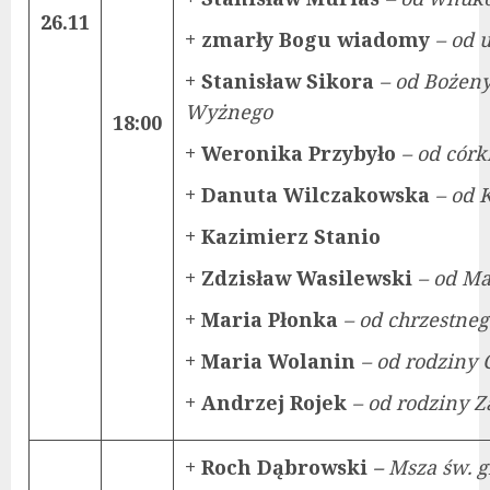
26.11
+ zmarły Bogu wiadomy
– od 
+ Stanisław Sikora
– od Bożeny
Wyżnego
18:00
+ Weronika Przybyło
– od cór
+ Danuta Wilczakowska
– od 
+ Kazimierz Stanio
+ Zdzisław Wasilewski
– od Ma
+ Maria Płonka
– od chrzestneg
+ Maria Wolanin
– od rodziny
+ Andrzej Rojek
– od rodziny Z
+ Roch Dąbrowski
–
Msza św. g