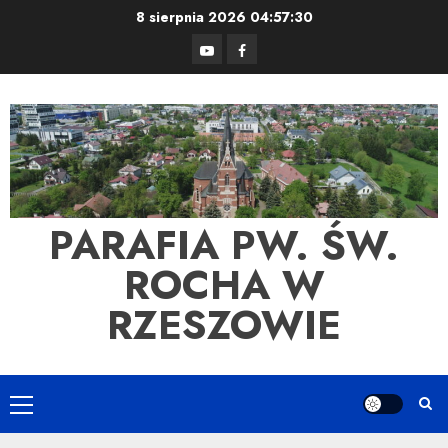
Skip
8 sierpnia 2026
04:57:30
to
YouTube
Facebook
content
PARAFIA PW. ŚW.
ROCHA W
RZESZOWIE
Primary
Menu