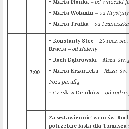
+ Maria Płonka
–
od wnuczki J
+ Maria Wolanin
–
od Krystyny
+ Maria Trałka
–
od Franciszka
+ Konstanty Stec
–
20 rocz. śm.
Bracia
–
od Heleny
+ Roch Dąbrowski
–
Msza św. 
+ Maria Krzanicka
–
Msza św. 
7:00
Poza parafią
+ Czesław Demków
– od rodzi
Za wstawiennictwem św. Rocha
potrzebne łaski dla Tomasza ;