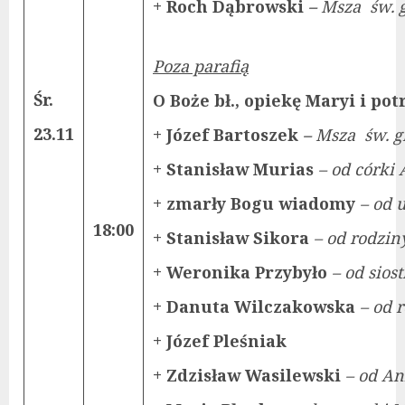
+ Roch Dąbrowski
–
Msza św. 
Poza parafią
Śr.
O Boże bł., opiekę Maryi i pot
23.11
+ Józef Bartoszek
–
Msza św. g
+ Stanisław Murias
– od córki
+ zmarły Bogu wiadomy
– od 
18:00
+ Stanisław Sikora
– od rodzi
+ Weronika Przybyło
– od sios
+ Danuta Wilczakowska
– od 
+ Józef Pleśniak
+ Zdzisław Wasilewski
– od An