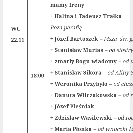
mamy Ireny
+ Halina i Tadeusz Trałka
Poza parafią
Wt.
+ Józef Bartoszek
–
Msza św. g
22.11
+ Stanisław Murias
– od siostr
+ zmarły Bogu wiadomy
– od 
+ Stanisław Sikora
– od Aliny
18:00
+ Weronika Przybyło
– od chrz
+ Danuta Wilczakowska
– od 
+ Józef Pleśniak
+ Zdzisław Wasilewski
– od r
+ Maria Płonka
– od wnuczki 