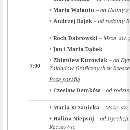
+ Maria Wolanin
– od Haliny z
+ Andrzej Rojek
– od rodziny 
+ Roch Dąbrowski
–
Msza św. 
+ Jan i Maria Dąbek
+ Zbigniew Kurowiak
– od Dyr
7:00
Zakładów Graficznych w Rzes
Poza parafią
+ Czesław Demków
– od rodzi
+ Maria Krzanicka
–
Msza św. 
+ Halina Niepsuj
– od Dyrekcji
Rzeszowie