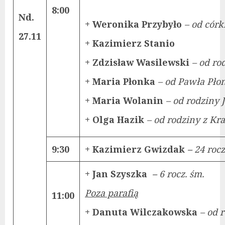
8:00
Nd.
+ Weronika Przybyło
– od cór
27.11
+ Kazimierz Stanio
+ Zdzisław Wasilewski
– od ro
+ Maria Płonka
– od Pawła Płon
+ Maria Wolanin
– od rodziny 
+ Olga Hazik
– od rodziny z K
9:30
+ Kazimierz Gwizdak
–
24 rocz
+ Jan Szyszka
–
6 rocz. śm.
Poza parafią
11:00
+ Danuta Wilczakowska
– od 