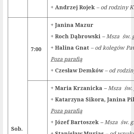
+ Andrzej Rojek
– od rodziny K
+ Janina Mazur
+ Roch Dąbrowski
–
Msza św. 
+ Halina Gnat
– od kolegów Paw
7:00
Poza parafią
+ Czesław Demków
– od rodzi
+ Maria Krzanicka
–
Msza św. 
+ Katarzyna Sikora, Janina P
Poza parafią
+ Józef Bartoszek
–
Msza św. g
Sob.
+ Stanisław Murias
– od wnuk