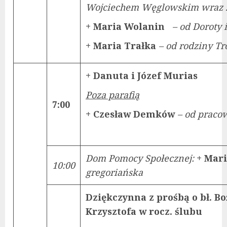
Wojciechem Węglowskim wraz z
+ Maria Wolanin
– od Doroty 
+ Maria Trałka
– od rodziny T
+ Danuta i Józef Murias
Poza parafią
7:00
+ Czesław Demków
– od prac
Dom Pomocy Społecznej:
+ Mari
10:00
gregoriańska
Dziękczynna z prośbą o bł. Bo
Krzysztofa w rocz. ślubu