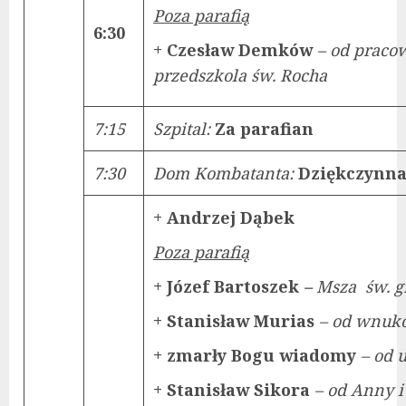
Poza parafią
6:30
+ Czesław Demków
– od praco
przedszkola św. Rocha
7:15
Szpital:
Za parafian
7:30
Dom Kombatanta:
Dziękczynna
+ Andrzej Dąbek
Poza parafią
+ Józef Bartoszek
–
Msza św. g
+ Stanisław Murias
– od wnu
+ zmarły Bogu wiadomy
– od 
+ Stanisław Sikora
– od Anny i