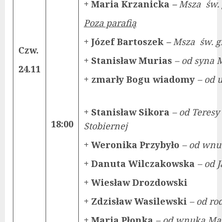
+ Maria Krzanicka
–
Msza św. 
Poza parafią
+ Józef Bartoszek
–
Msza św. g
Czw.
+ Stanisław Murias
– od sy
24.11
+ zmarły Bogu wiadomy
– od 
+ Stanisław Sikora
– od Teresy
18:00
Stobiernej
+ Weronika Przybyło
– od wnu
+ Danuta Wilczakowska
– od 
+ Wiesław Drozdowski
+ Zdzisław Wasilewski
– od ro
+ Maria Płonka
– od wnuka Mar