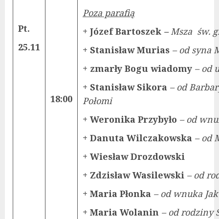
Poza parafią
Pt.
+ Józef Bartoszek
–
Msza św. g
25.11
+ Stanisław Murias
– od syna
+ zmarły Bogu wiadomy
– od 
+ Stanisław Sikora
– od Barbar
18:00
Połomi
+ Weronika Przybyło
– od wn
+ Danuta Wilczakowska
– od 
+ Wiesław Drozdowski
+ Zdzisław Wasilewski
– od ro
+ Maria Płonka
– od wnuka Jak
+ Maria Wolanin
– od rodziny