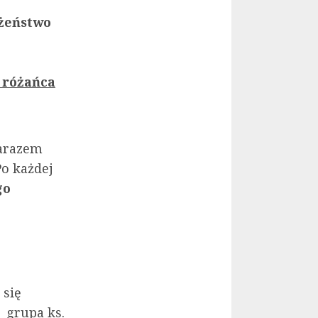
żeństwo
 różańca
arazem
Po każdej
go
 się
– grupa ks.