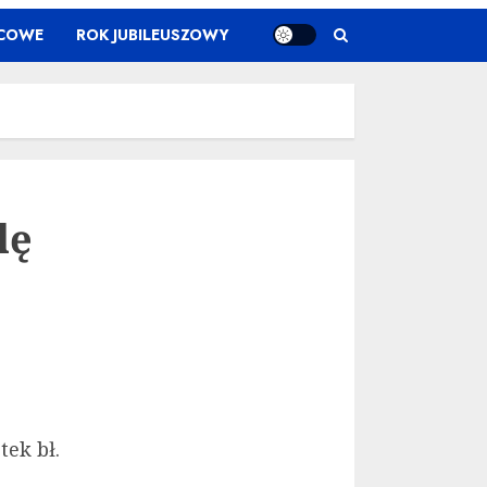
ŃCOWE
ROK JUBILEUSZOWY
lę
ek bł.