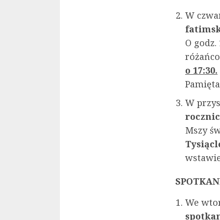
W czwar
fatims
O godz.
różańco
o 17:30.
Pamięta
W przys
rocznic
Mszy św
Tysiącl
wstawie
SPOTKAN
We wtor
spotka