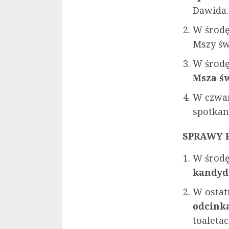
Dawida.
W środę
Mszy św
W środę
Msza św
W czwar
spotka
SPRAWY 
W środę
kandyd
W ostat
odcink
toaleta