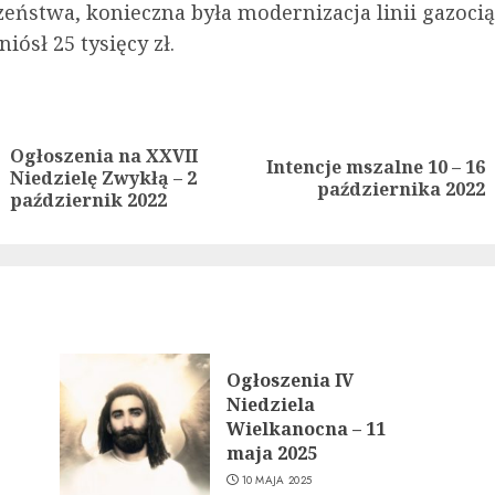
zeństwa, konieczna była modernizacja linii gazocią
iósł 25 tysięcy zł.
ue
g
Ogłoszenia na XXVII
Intencje mszalne 10 – 16
Previous
Next
Niedzielę Zwykłą – 2
października 2022
post:
post:
październik 2022
Ogłoszenia IV
Niedziela
Wielkanocna – 11
maja 2025
10 MAJA 2025