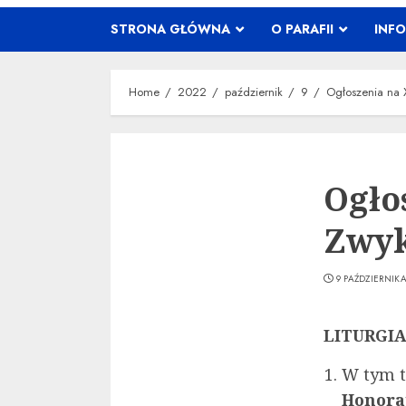
STRONA GŁÓWNA
O PARAFII
INF
Home
2022
październik
9
Ogłoszenia na 
Ogło
Zwyk
9 PAŹDZIERNIKA
LITURGI
W tym t
Honora