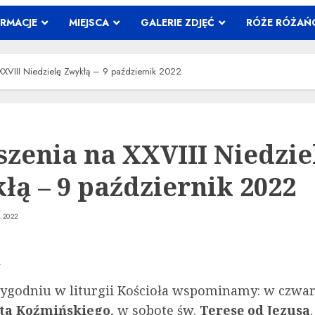
ORMACJE
MIEJSCA
GALERIE ZDJĘĆ
RÓŻE RÓŻA
XXVIII Niedzielę Zwykłą – 9 październik 2022
szenia na XXVIII Niedzie
łą – 9 październik 2022
 2022
A
ygodniu w liturgii Kościoła wspominamy: w czwart
ta Koźmińskiego
, w sobotę św.
Teresę od Jezusa
.