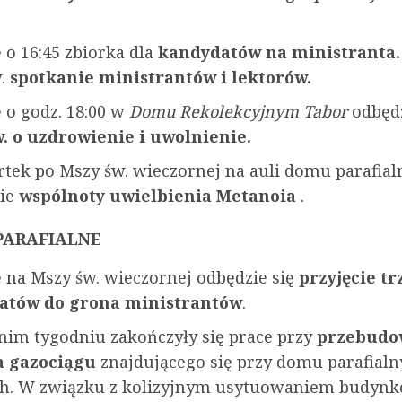
 o 16:45 zbiorka dla
kandydatów na ministranta
.
spotkanie ministrantów i lektorów.
 o godz. 18:00 w
Domu Rekolekcyjnym Tabor
odbędz
. o uzdrowienie i uwolnienie.
tek po Mszy św. wieczornej na auli domu parafia
nie
wspólnoty uwielbienia Metanoia
.
PARAFIALNE
 na Mszy św. wieczornej odbędzie się
przyjęcie tr
atów do grona ministrantów
.
nim tygodniu zakończyły się prace przy
przebudo
a gazociągu
znajdującego się przy domu parafialn
ch. W związku z kolizyjnym usytuowaniem budynk