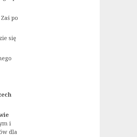
.
Zaś po
ie się
lnego
zech
wie
ym i
ów dla