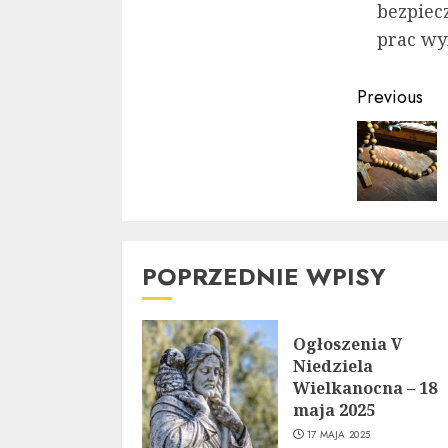
bezpiec
prac wyn
Contin
Previous
Readin
POPRZEDNIE WPISY
Ogłoszenia V
Niedziela
Wielkanocna – 18
maja 2025
17 MAJA 2025