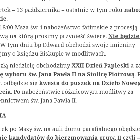
tek – 13 października – ostatnie w tym roku
nabo
kie
.
 18:00 Msza św. i nabożeństwo fatimskie z procesją
wą na którą prosimy przynieść świece.
Nie będzie
W tym dniu bp Edward obchodzi swoje imieniny.
jmy o księdzu Biskupie w modlitwach.
złą niedzielę obchodzimy
XXII Dzień Papieski
a z
ę wyboru św. Jana Pawła II na Stolicę Piotrową
. 
. odbędzie się
kwesta do puszek na Dzieło Nowe
ecia
. Po nabożeństwie różańcowym modlitwy za
nnictwem św. Jana Pawła II.
IA
ek po Mszy św. na auli domu parafialnego obędzie
nie kandydatów do bierzmowania
grupa II czyli 