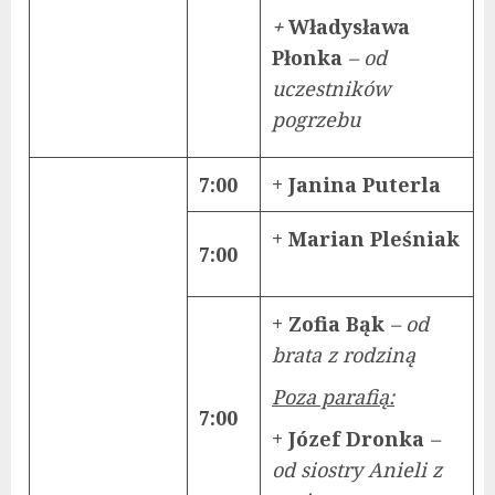
+
Władysława
Płonka
– od
uczestników
pogrzebu
7:00
+ Janina Puterla
+ Marian Pleśniak
7:00
+ Zofia Bąk
– od
brata z rodziną
Poza parafią:
7:00
+ Józef Dronka
–
od siostry Anieli z