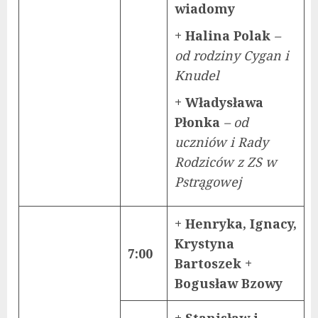
wiadomy
+ Halina Polak
–
od rodziny Cygan i
Knudel
+ Władysława
Płonka
– od
uczniów i Rady
Rodziców z ZS w
Pstrągowej
+ Henryka, Ignacy,
Krystyna
7:00
Bartoszek +
Bogusław Bzowy
+ Stanisław i