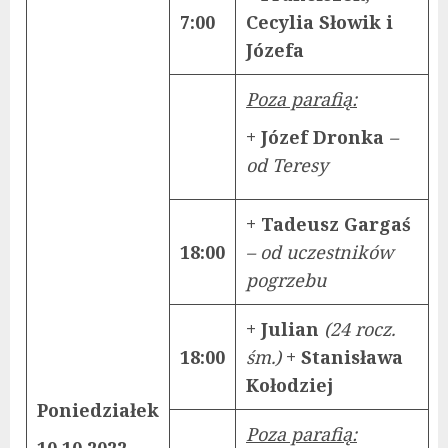
7:00
Cecylia Słowik i
Józefa
Poza parafią:
+ Józef Dronka
–
od Teresy
+ Tadeusz Gargaś
18:00
– od uczestników
pogrzebu
+ Julian
(24 rocz.
18:00
śm.)
+
Stanisława
Kołodziej
Poniedziałek
Poza parafią:
10.10.2022