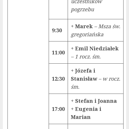
uczestników
pogrzebu
+ Marek
– Msza św.
9:30
gregoriańska
+ Emil Niedziałek
11:00
– 1 rocz. śm.
+ Józefa i
12:30
Stanisław
– w rocz.
śm.
+ Stefan i Joanna
17:00
+ Eugenia i
Marian