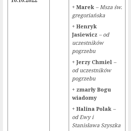
+ Marek
– Msza św.
gregoriańska
+ Henryk
Jasiewicz
– od
uczestników
pogrzebu
+ Jerzy Chmiel
–
od uczestników
pogrzebu
+ zmarły Bogu
wiadomy
+ Halina Polak
–
od Ewy i
Stanisława Szyszka