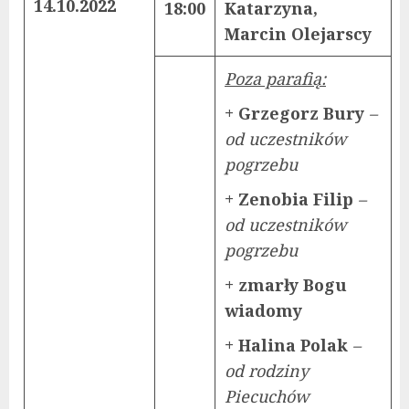
14.10.2022
18:00
Katarzyna,
Marcin Olejarscy
Poza parafią:
+ Grzegorz Bury
–
od uczestników
pogrzebu
+ Zenobia Filip
–
od uczestników
pogrzebu
+ zmarły Bogu
wiadomy
+ Halina Polak
–
od rodziny
Piecuchów