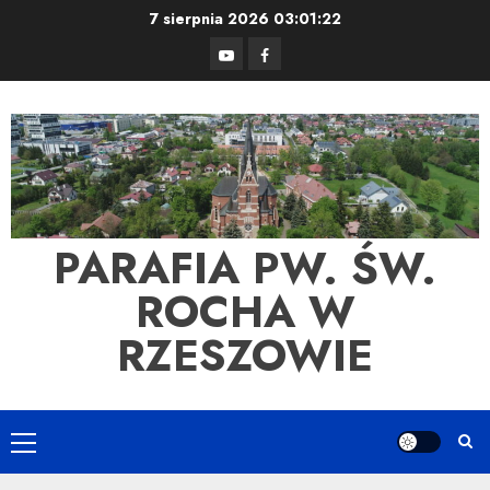
Skip
7 sierpnia 2026
03:01:23
to
YouTube
Facebook
content
PARAFIA PW. ŚW.
ROCHA W
RZESZOWIE
Primary
Menu