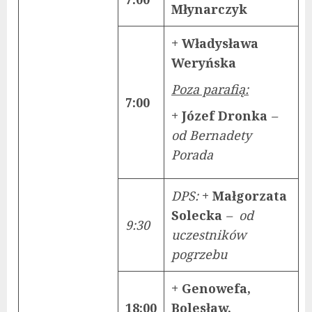
Młynarczyk
+ Władysława
Weryńska
Poza parafią:
7:00
+ Józef Dronka
–
od Bernadety
Porada
DPS:
+ Małgorzata
Solecka
– od
9:30
uczestników
pogrzebu
+ Genowefa,
18:00
Bolesław,