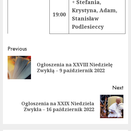
+ Stefania,
Krystyna, Adam,
19:00
Stanisław
Podlesieccy
Continue
Previous
Reading
Ogłoszenia na XXVIII Niedzielę
Pre
Zwykłą – 9 październik 2022
pos
Next
Ogłoszenia na XXIX Niedziela
Next
Zwykła – 16 październik 2022
post: