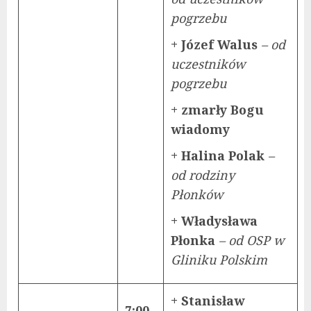
pogrzebu
+ Józef Walus
– od
uczestników
pogrzebu
+ zmarły Bogu
wiadomy
+ Halina Polak
–
od rodziny
Płonków
+ Władysława
Płonka
– od OSP w
Gliniku Polskim
+ Stanisław
7:00