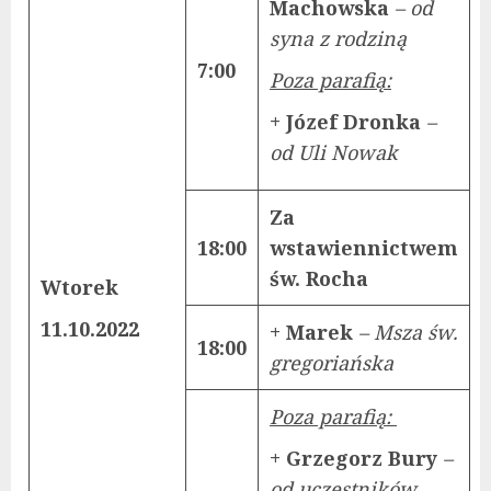
Machowska
– od
syna z rodziną
7:00
Poza parafią:
+ Józef Dronka
–
od Uli Nowak
Za
18:00
wstawiennictwem
św. Rocha
Wtorek
11.10.2022
+ Marek
– Msza św.
18:00
gregoriańska
Poza parafią:
+ Grzegorz Bury
–
od uczestników