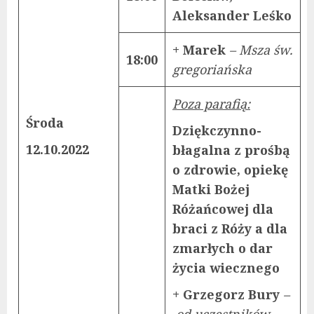
Aleksander Leśko
+ Marek
– Msza św.
18:00
gregoriańska
Poza parafią:
Środa
Dziękczynno-
12.10.2022
błagalna z prośbą
o zdrowie, opiekę
Matki Bożej
Różańcowej dla
braci z Róży a dla
zmarłych o dar
życia wiecznego
+ Grzegorz Bury
–
od uczestników