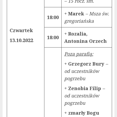
– 15 rocz. śm.
+ Marek
– Msza św.
18:00
gregoriańska
Czwartek
+ Rozalia,
18:00
13.10.2022
Antonina Orzech
Poza parafią:
+ Grzegorz Bury
–
od uczestników
pogrzebu
+ Zenobia Filip
–
od uczestników
pogrzebu
+ zmarły Bogu