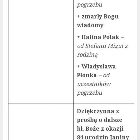
pogrzebu
+ zmarły Bogu
wiadomy
+ Halina Polak
–
od Stefanii Migut z
rodziną
+ Władysława
Płonka
– od
uczestników
pogrzebu
Dziękczynna z
prośbą o dalsze
bł. Boże z okazji
84 urodzin Janiny