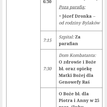
6:30
Poza parafią:
+ Józef Dronka
–
od rodziny Bylaków
Szpital:
Za
7:15
parafian
Dom Kombatanta:
O zdrowie i Boże
7:30
bł. oraz opiekę
Matki Bożej dla
Genowefy Raś
O Boże bł. dla
Piotra i Anny w 25
rocz. ślubu