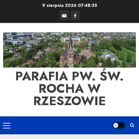
Skip
9 sierpnia 2026
07:48:35
to
YouTube
Facebook
content
PARAFIA PW. ŚW.
ROCHA W
RZESZOWIE
Primary
Menu