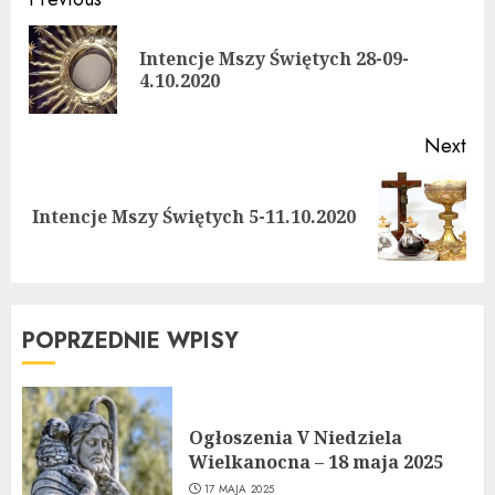
Continue
Reading
Intencje Mszy Świętych 28-09-
Pre
4.10.2020
pos
Next
Next
Intencje Mszy Świętych 5-11.10.2020
post:
POPRZEDNIE WPISY
Ogłoszenia V Niedziela
Wielkanocna – 18 maja 2025
17 MAJA 2025