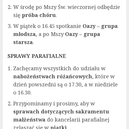
W środę po Mszy Św. wieczornej odbędzie
się
próba chóru
.
W piątek o 16.45 spotkanie
Oazy – grupa
młodsza
, a po Mszy
Oazy – grupa
starsza
.
SPRAWY PARAFIALNE
Zachęcamy wszystkich do udziału w
nabożeństwach różańcowych
, które w
dzień powszedni są o 17.30, a w niedziele
o 16.30.
Przypominamy i prosimy, aby w
sprawach dotyczących sakramentu
małżeństwa
do kancelarii parafialnej
zgłaszać się w
piątki
.