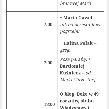
bratowej Marii
+ Maria Gaweł
–
7:00
int. od uczestników
pogrzebu
+ Halina Polak
–
greg.
Poza parafią:
+
7:00
Bartłomiej
Kuśnierz
– od
Matki Chrzestnej
O błog. Boże w 49
rocznicę ślubu
18:00
Władysławy i