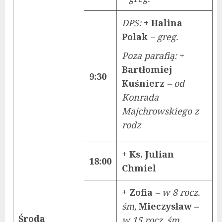
DPS:
+ Halina
Polak
–
greg.
Poza parafią:
+
Bartłomiej
9:30
Kuśnierz
– od
Konrada
Majchrowskiego z
rodz
+ Ks. Julian
18:00
Chmiel
+ Zofia
– w 8 rocz.
śm,
Mieczysław
–
Środa
w 15 rocz. śm.