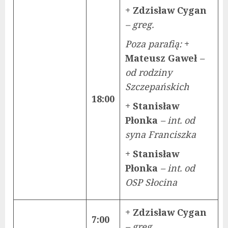
+ Zdzisław Cygan
– greg.
Poza parafią:
+
Mateusz Gaweł
–
od rodziny
Szczepańskich
18:00
+ Stanisław
Płonka
– int. od
syna Franciszka
+ Stanisław
Płonka
– int. od
OSP Słocina
+ Zdzisław Cygan
7:00
– greg.