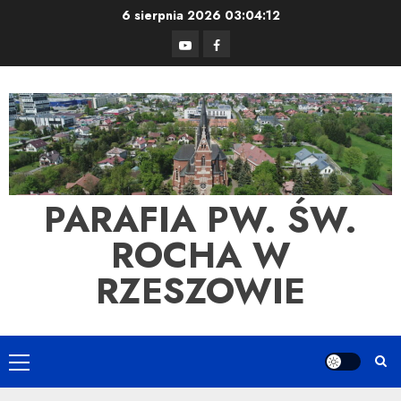
Skip
6 sierpnia 2026
03:04:12
to
YouTube
Facebook
content
PARAFIA PW. ŚW.
ROCHA W
RZESZOWIE
Primary
Menu