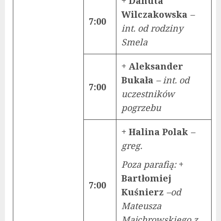
+ Danuta
Wilczakowska
–
7:00
int. od rodziny
Smela
+ Aleksander
Bukała
– int. od
7:00
uczestników
pogrzebu
+ Halina Polak
–
greg.
Poza parafią:
+
Bartłomiej
7:00
Kuśnierz
–od
Mateusza
Majchrowskiego z