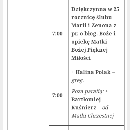
Dziękczynna w 25
rocznicę ślubu
Marii i Zenona z
7:00
pr. o błog. Boże i
opiekę Matki
Bożej Pięknej
Miłości
+ Halina Polak
–
greg.
Poza parafią:
+
7:00
Bartłomiej
Kuśnierz
– od
Matki Chrzestnej