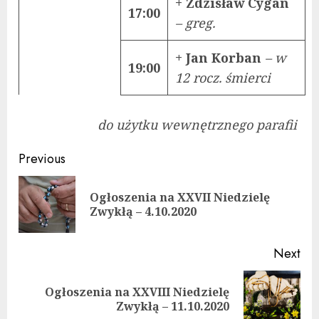
+ Zdzisław Cygan
17:00
– greg.
+ Jan Korban
– w
19:00
12 rocz. śmierci
do użytku wewnętrznego parafii
Continue
Previous
Reading
Ogłoszenia na XXVII Niedzielę
Pre
Zwykłą – 4.10.2020
pos
Next
Ogłoszenia na XXVIII Niedzielę
Next
Zwykłą – 11.10.2020
post: