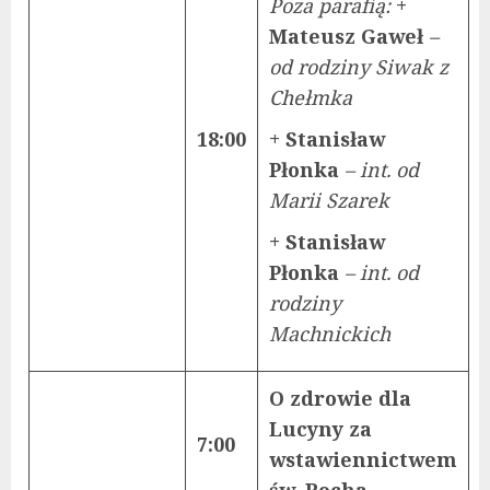
Poza parafią:
+
Mateusz Gaweł
–
od rodziny Siwak z
Chełmka
18:00
+ Stanisław
Płonka
– int. od
Marii Szarek
+ Stanisław
Płonka
– int. od
rodziny
Machnickich
O zdrowie dla
Lucyny za
7:00
wstawiennictwem
św. Rocha