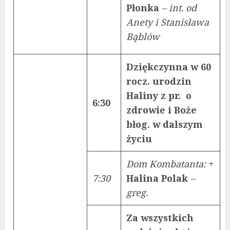
Płonka
– int. od
Anety i Stanisława
Bąblów
Dziękczynna w 60
rocz. urodzin
Haliny z pr. o
6:30
zdrowie i Boże
błog. w dalszym
życiu
Dom Kombatanta:
+
7:30
Halina Polak
–
greg.
Za wszystkich