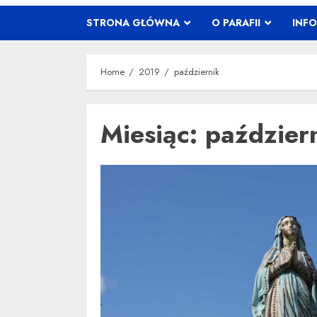
STRONA GŁÓWNA
O PARAFII
INF
Home
2019
październik
Miesiąc:
paździer