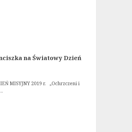
nciszka na Światowy Dzień
Ń MISYJNY 2019 r. „Ochrzczeni i
..