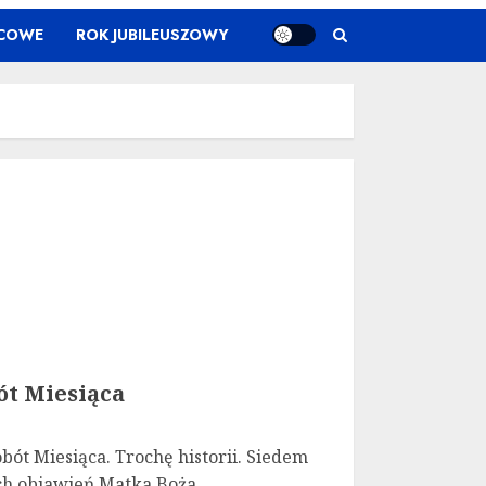
ŃCOWE
ROK JUBILEUSZOWY
ót Miesiąca
ót Miesiąca. Trochę historii. Siedem
ch objawień Matka Boża...