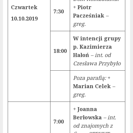
Czwartek
+ Piotr
7:30
Pacześniak
–
10.10.2019
greg.
W intencji grupy
p. Kazimierza
18:00
Hałoń
– int. od
Czesława Przybyło
Poza parafią:
+
Marian Celek
–
greg.
+ Joanna
Berłowska
– int.
7:00
od znajomych z