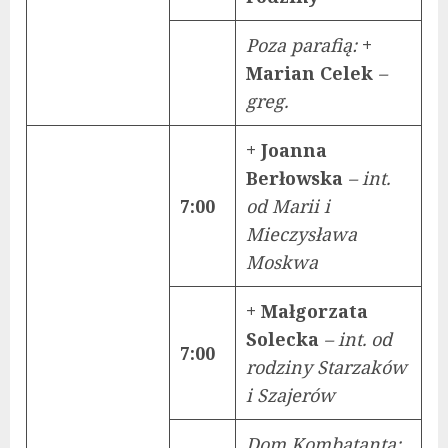
Poza parafią:
+
Marian Celek
–
greg.
+ Joanna
Berłowska
– int.
7:00
od Marii i
Mieczysława
Moskwa
+ Małgorzata
Solecka
– int. od
7:00
rodziny Starzaków
i Szajerów
Dom Kombatanta: