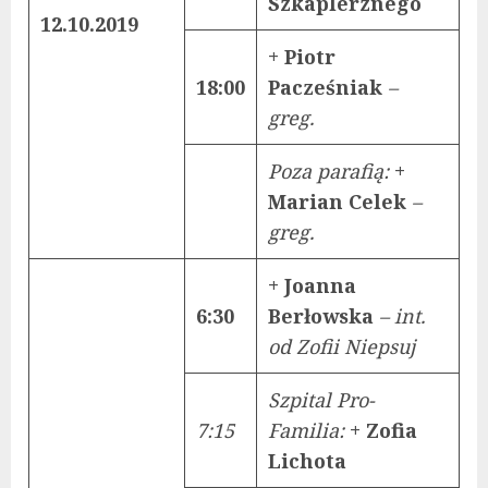
Szkaplerznego
12.10.2019
+ Piotr
18:00
Pacześniak
–
greg.
Poza parafią:
+
Marian Celek
–
greg.
+ Joanna
6:30
Berłowska
– int.
od Zofii Niepsuj
Szpital Pro-
7:15
Famili
a:
+ Zofia
Lichota