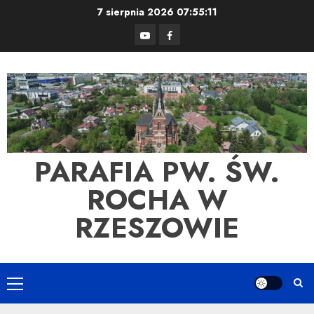
Skip
7 sierpnia 2026
07:55:12
to
YouTube
Facebook
content
PARAFIA PW. ŚW.
ROCHA W
RZESZOWIE
Primary
Menu