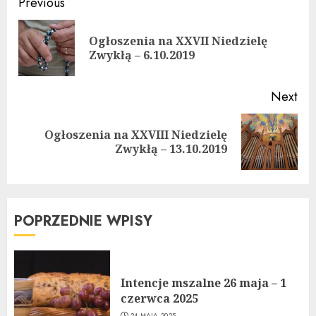
Continue
Previous
Reading
Ogłoszenia na XXVII Niedzielę
Pre
Zwykłą – 6.10.2019
pos
Next
Ogłoszenia na XXVIII Niedzielę
Next
Zwykłą – 13.10.2019
post:
POPRZEDNIE WPISY
Intencje mszalne 26 maja – 1
czerwca 2025
24 MAJA 2025