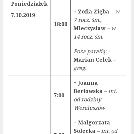
Poniedziałek
+ Zofia Zięba
– w
7.10.2019
7 rocz. śm.,
18:00
Mieczysław
– w
14 rocz. śm.
Poza parafią:
+
Marian Celek
–
greg.
+ Joanna
Berłowska
– int.
7:00
od rodziny
Wereluszów
+ Małgorzata
Solecka
– int. od