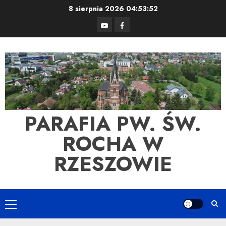
Skip
8 sierpnia 2026
04:53:53
to
YouTube
Facebook
content
PARAFIA PW. ŚW.
ROCHA W
RZESZOWIE
Primary
Menu