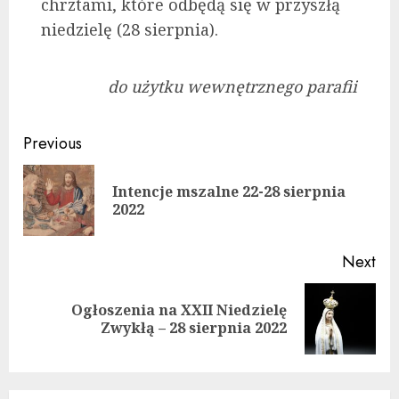
chrztami, które odbędą się w przyszłą
niedzielę (28 sierpnia).
do użytku wewnętrznego parafii
Continue
Previous
Reading
Intencje mszalne 22-28 sierpnia
Pre
2022
pos
Next
Ogłoszenia na XXII Niedzielę
Next
Zwykłą – 28 sierpnia 2022
post: