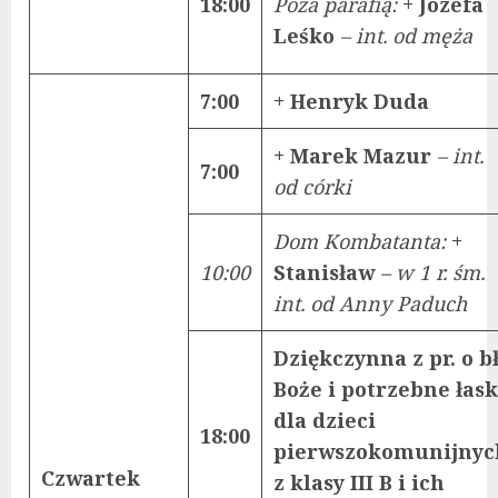
18:00
Poza parafią:
+ Józefa
Leśko
– int. od męża
7:00
+ Henryk Duda
+ Marek Mazur
– int.
7:00
od córki
Dom Kombatanta:
+
10:00
Stanisław
– w 1 r. śm.
int. od Anny Paduch
Dziękczynna z pr. o bł
Boże i potrzebne łask
dla dzieci
18:00
pierwszokomunijnyc
Czwartek
z klasy III B i ich