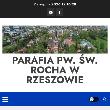
Skip
7 sierpnia 2026
12:16:28
to
YouTube
Facebook
content
PARAFIA PW. ŚW.
ROCHA W
RZESZOWIE
Primary
Menu