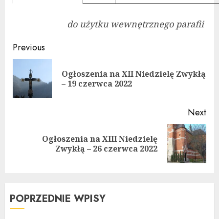
do użytku wewnętrznego parafii
Continue
Previous
Reading
Ogłoszenia na XII Niedzielę Zwykłą
Pre
– 19 czerwca 2022
pos
Next
Ogłoszenia na XIII Niedzielę
Next
Zwykłą – 26 czerwca 2022
post:
POPRZEDNIE WPISY