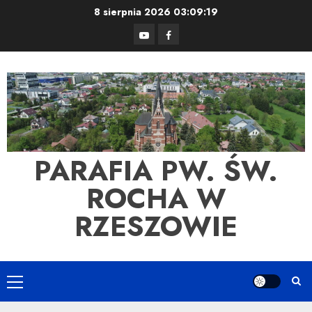
Skip
8 sierpnia 2026
03:09:20
to
YouTube
Facebook
content
PARAFIA PW. ŚW.
ROCHA W
RZESZOWIE
Primary
Menu