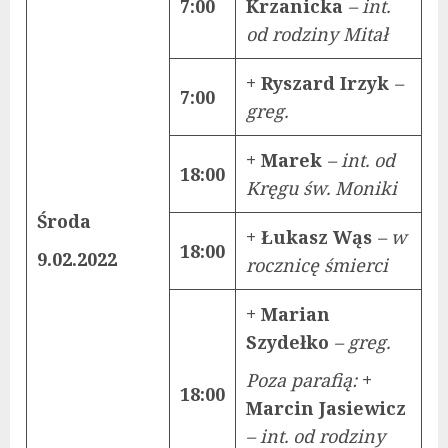
7:00
Krzanicka
– int.
od rodziny Mitał
+ Ryszard Irzyk
–
7:00
greg.
+ Marek
– int. od
18:00
Kręgu św. Moniki
Środa
+ Łukasz Wąs
– w
18:00
9.02.2022
rocznicę śmierci
+ Marian
Szydełko
– greg.
Poza parafią:
+
18:00
Marcin Jasiewicz
– int. od rodziny