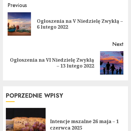
Continue
Previous
Reading
Ogłoszenia na V Niedzielę Zwykłą –
Pre
6 lutego 2022
pos
Next
Ogłoszenia na VI Niedzielę Zwykłą
Next
– 13 lutego 2022
post:
POPRZEDNIE WPISY
Intencje mszalne 26 maja – 1
czerwca 2025