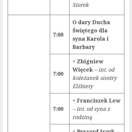
Siorek
O dary Ducha
Świętego dla
7:00
syna Karola i
Barbary
+ Zbigniew
Więcek
– int. od
7:00
koleżanek siostry
Elżbiety
+ Franciszek Lew
7:00
– int. od syna z
rodziną
+ Ryszard Irzyk
–