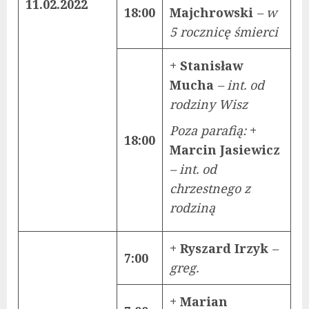
11.02.2022
18:00
Majchrowski
– w
5 rocznicę śmierci
+ Stanisław
Mucha
– int. od
rodziny Wisz
Poza parafią:
+
18:00
Marcin Jasiewicz
– int. od
chrzestnego z
rodziną
+ Ryszard Irzyk
–
7:00
greg.
+ Marian