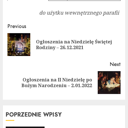
do użytku wewnętrznego parafii
Continue
Previous
Reading
Ogłoszenia na Niedzielę Świętej
Pre
Rodziny – 26.12.2021
pos
Next
Ogłoszenia na II Niedzielę po
Next
Bożym Narodzeniu – 2.01.2022
post:
POPRZEDNIE WPISY