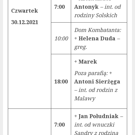
7:00
Antonyk
– int. od
Czwartek
rodziny Solskich
30.12.2021
Dom Kombatanta:
10:00
+ Helena Duda
–
greg.
+ Marek
Poza parafią:
+
18:00
Antoni Sierżęga
– int. od rodzin z
Malawy
+ Jan Południak
–
7:00
int. od wnuczki
Sandry z rodziną