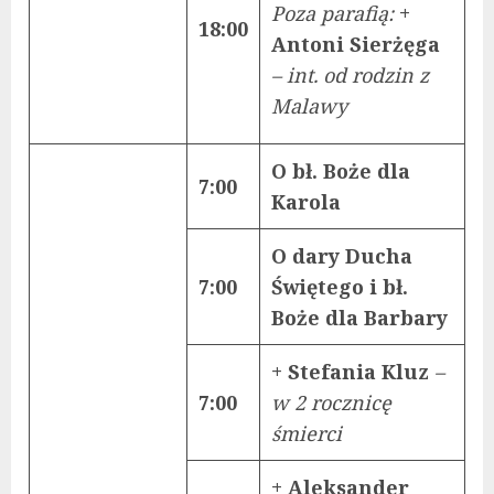
Poza parafią:
+
18:00
Antoni Sierżęga
– int. od rodzin z
Malawy
O bł. Boże dla
7:00
Karola
O dary Ducha
7:00
Świętego i bł.
Boże dla Barbary
+ Stefania Kluz
–
7:00
w 2 rocznicę
śmierci
+ Aleksander