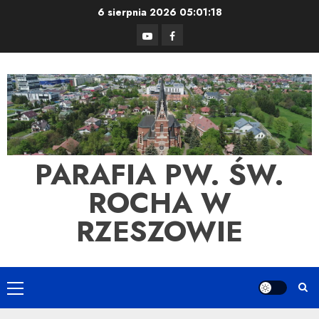
Skip
6 sierpnia 2026
05:01:18
to
YouTube
Facebook
content
PARAFIA PW. ŚW.
ROCHA W
RZESZOWIE
Primary
Menu