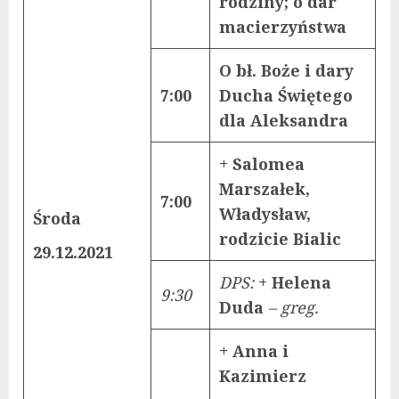
rodziny; o dar
macierzyństwa
O bł. Boże i dary
7:00
Ducha Świętego
dla Aleksandra
+ Salomea
Marszałek,
7:00
Władysław,
Środa
rodzicie Bialic
29.12.2021
DPS:
+ Helena
9:30
Duda
– greg.
+ Anna i
Kazimierz