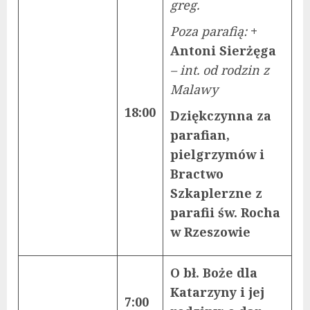
greg.
Poza parafią:
+
Antoni Sierżęga
– int. od rodzin z
Malawy
18:00
Dziękczynna za
parafian,
pielgrzymów i
Bractwo
Szkaplerzne z
parafii św. Rocha
w Rzeszowie
O bł. Boże dla
Katarzyny i jej
7:00