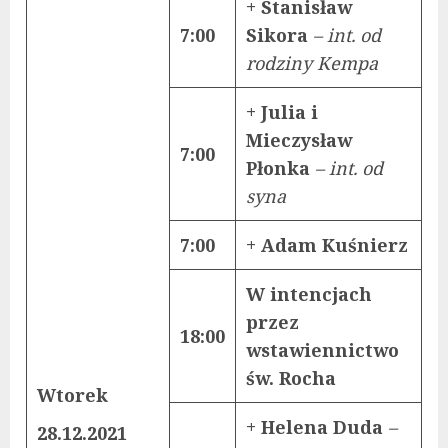
+ Stanisław
7:00
Sikora
– int. od
rodziny Kempa
+ Julia i
Mieczysław
7:00
Płonka
– int. od
syna
7:00
+ Adam Kuśnierz
W intencjach
przez
18:00
wstawiennictwo
św. Rocha
Wtorek
+ Helena Duda
–
28.12.2021