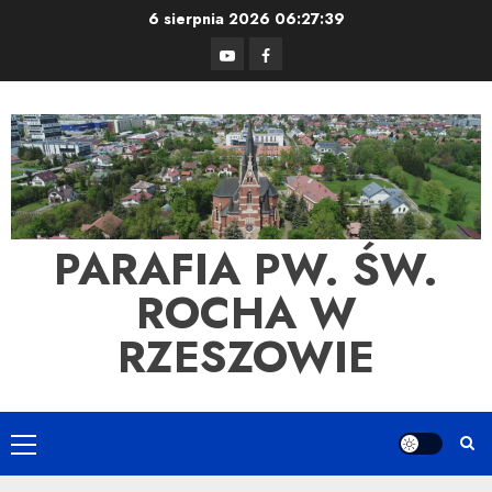
Skip
6 sierpnia 2026
06:27:39
to
YouTube
Facebook
content
PARAFIA PW. ŚW.
ROCHA W
RZESZOWIE
Primary
Menu