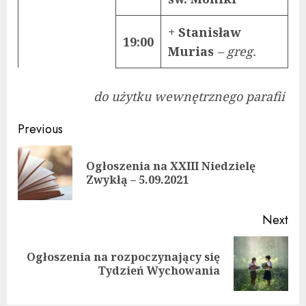
+ Stanisław
19:00
Murias
– greg.
do użytku wewnętrznego parafii
Continue
Previous
Reading
Ogłoszenia na XXIII Niedzielę
Pre
Zwykłą – 5.09.2021
pos
Next
Ogłoszenia na rozpoczynający się
Next
Tydzień Wychowania
post: