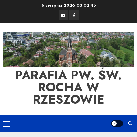
Skip
6 sierpnia 2026
03:02:45
to
YouTube
Facebook
content
PARAFIA PW. ŚW.
ROCHA W
RZESZOWIE
Primary
Menu