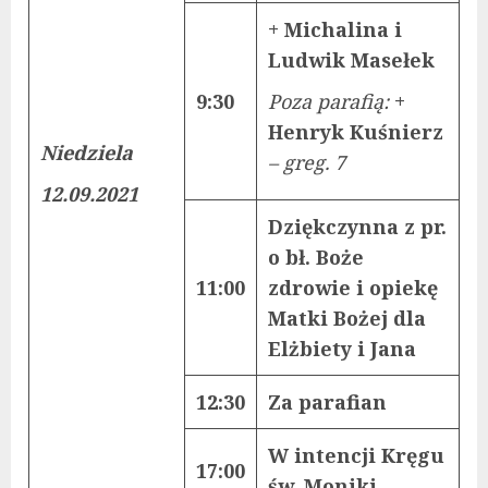
+ Michalina i
Ludwik Masełek
9:30
Poza parafią:
+
Henryk Kuśnierz
Niedziela
– greg. 7
12.09.2021
Dziękczynna z pr.
o bł. Boże
11:00
zdrowie i opiekę
Matki Bożej dla
Elżbiety i Jana
12:30
Za parafian
W intencji Kręgu
17:00
św. Moniki