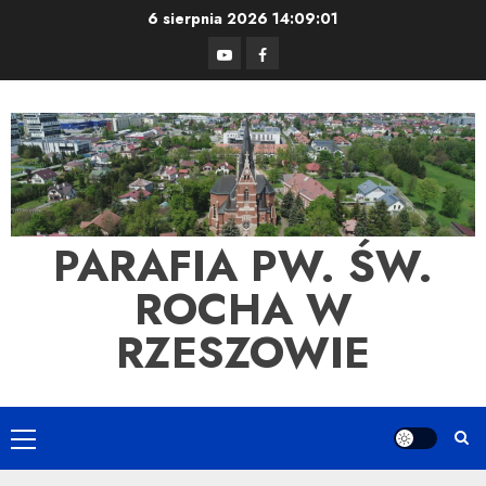
Skip
6 sierpnia 2026
14:09:01
to
YouTube
Facebook
content
PARAFIA PW. ŚW.
ROCHA W
RZESZOWIE
Primary
Menu