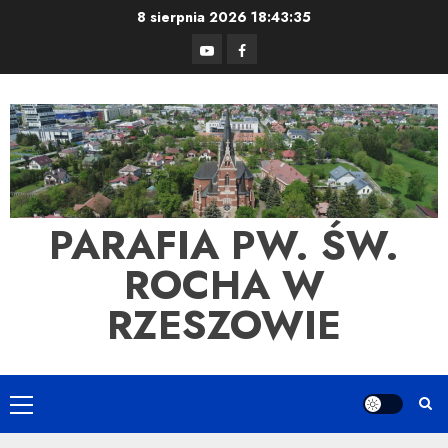
Skip
8 sierpnia 2026
18:43:35
to
YouTube
Facebook
content
PARAFIA PW. ŚW.
ROCHA W
RZESZOWIE
Primary
Menu