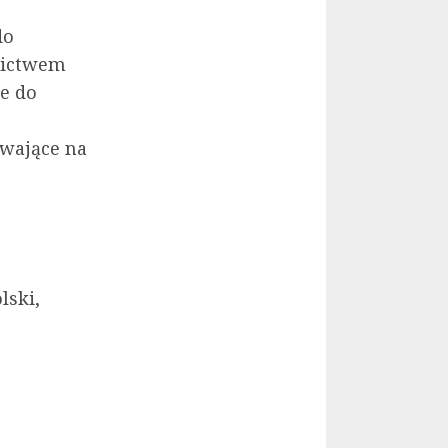
do
nictwem
e do
ywające na
lski,