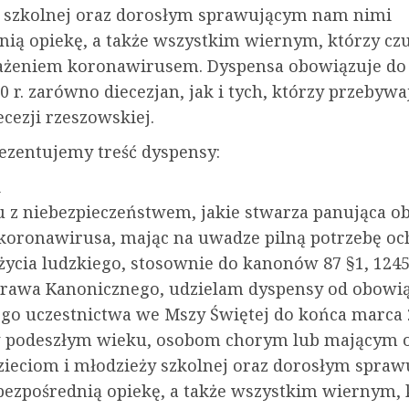
 szkolnej oraz dorosłym sprawującym nam nimi
nią opiekę, a także wszystkim wiernym, którzy cz
ażeniem koronawirusem. Dyspensa obowiązuje do
 r. zarówno diecezjan, jak i tych, którzy przebywa
ecezji rzeszowskiej.
rezentujemy treść dyspensy:
A
 z niebezpieczeństwem, jakie stwarza panująca o
koronawirusa, mając na uwadze pilną potrzebę o
życia ludzkiego, stosownie do kanonów 87 §1, 1245
rawa Kanonicznego, udzielam dyspensy od obowi
ego uczestnictwa we Mszy Świętej do końca marca 2
 podeszłym wieku, osobom chorym lub mającym 
 dzieciom i młodzieży szkolnej oraz dorosłym spra
bezpośrednią opiekę, a także wszystkim wiernym, 