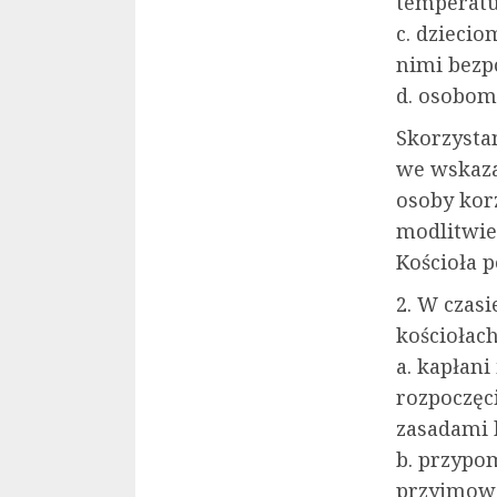
temperatur
c. dzieci
nimi bezp
d. osobom
Skorzysta
we wskaza
osoby korz
modlitwie
Kościoła 
2. W czasi
kościołac
a. kapłani
rozpoczęc
zasadami 
b. przypo
przyjmowa