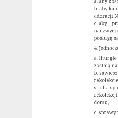
a. aby koś
b. aby kap
adoracji 
c. aby – p
nadzwyczaj
posługą s
4. Jednocz
a. liturg
zostają na
b. zawies
rekolekcj
środki sp
rekolekcj
domu,
c. sprawy 