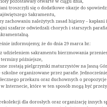
cioły pozostawały otwarte w ciągu dnia,
łani troszczyli się o dodatkowe okazje do spowiedzi
Najświętszego Sakramentu,
rzy zachowaniu należytych zasad higieny – kapłani 
ni szafarze odwiedzali chorych i starszych parafi
akramentalną.
eśnie informujemy, że do dnia 29 marca br.:
ie z udzieleniem sakramentu bierzmowania przenie
 terminy późniejsze,
zone zostają pielgrzymki maturzystów na Jasną Gó
e szkolne organizowane przez parafie. Jednocześni
ołecznego przekazu oraz duchownych o propozycje
i w Internecie, które w ten sposób mogą być prze
rekolekcji dla dorosłych oraz organizację innych 