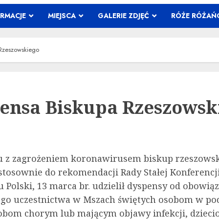
ORMACJE
MIEJSCA
GALERIE ZDJĘĆ
RÓŻE RÓŻA
Rzeszowskiego
ensa Biskupa Rzeszowsk
 z zagrożeniem koronawirusem biskup rzeszowsk
stosownie do rekomendacji Rady Stałej Konferencj
 Polski, 13 marca br. udzielił dyspensy od obowią
ego uczestnictwa w Mszach świętych osobom w po
obom chorym lub mającym objawy infekcji, dzieci