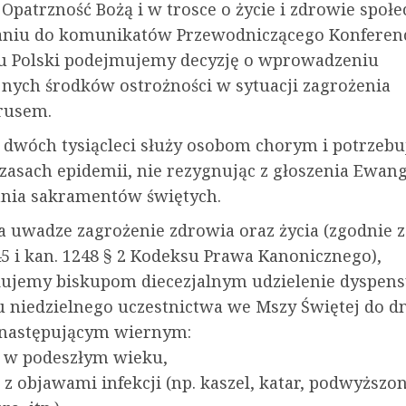
Opatrzność Bożą i w trosce o życie i zdrowie społe
niu do komunikatów Przewodniczącego Konferenc
u Polski podejmujemy decyzję o wprowadzeniu
nych środków ostrożności w sytuacji zagrożenia
rusem.
d dwóch tysiącleci służy osobom chorym i potrzeb
zasach epidemii, nie rezygnując z głoszenia Ewang
nia sakramentów świętych.
a uwadze zagrożenie zdrowia oraz życia (zgodnie z
45 i kan. 1248 § 2 Kodeksu Prawa Kanonicznego),
jemy biskupom diecezjalnym udzielenie dyspens
 niedzielnego uczestnictwa we Mszy Świętej do dn
 następującym wiernym:
 w podeszłym wieku,
z objawami infekcji (np. kaszel, katar, podwyższo