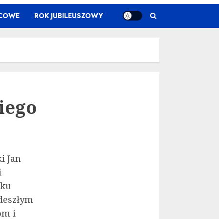
ŃCOWE
ROK JUBILEUSZOWY
iego
i Jan
i
zku
deszłym
om i