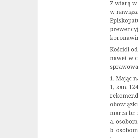
Z wiarą w 
w nawiąza
Episkopat
prewencyj
koronawi
Kościół o
nawet w c
sprawowa
1. Mając n
1, kan. 12
rekomendu
obowiązku
marca br.
a. osobom
b. osobom 