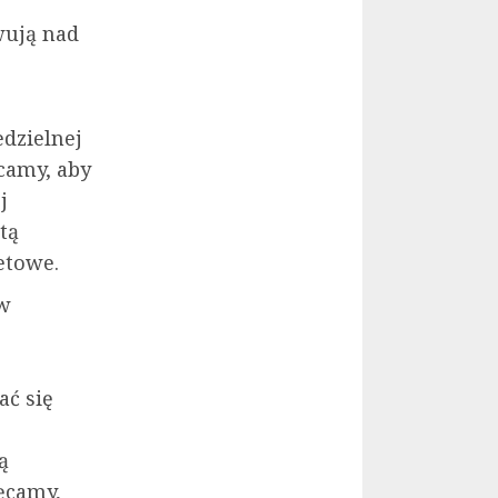
wują nad
edzielnej
camy, aby
j
tą
etowe.
 w
ać się
ą
ęcamy,