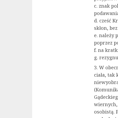
c. znak po
podawania
d. cześć K
skłon, be
e. należy
poprzez p
f. na krat
g. rezygn
3. W obecn
ciała, tak
niewyobra
(Komunika
Gądeckieg
wiernych,
osobistą.