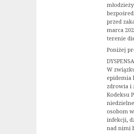
młodzieży
bezpośred
przed zak
marca 2020
terenie di
Poniżej p
DYSPENS
W związku
epidemia 
zdrowia i 
Kodeksu P
niedzieln
osobom w
infekcji,
nad nimi 