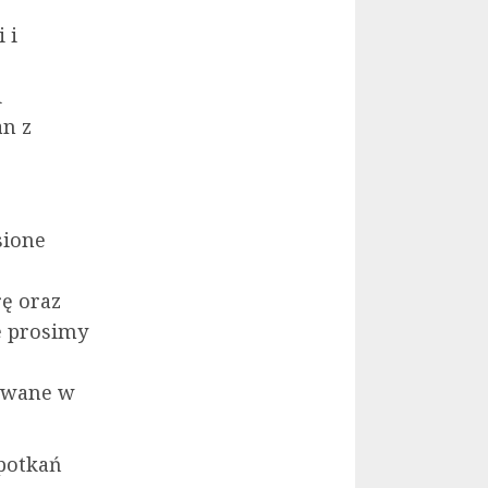
 i
i
an z
sione
rę oraz
e prosimy
żywane w
spotkań