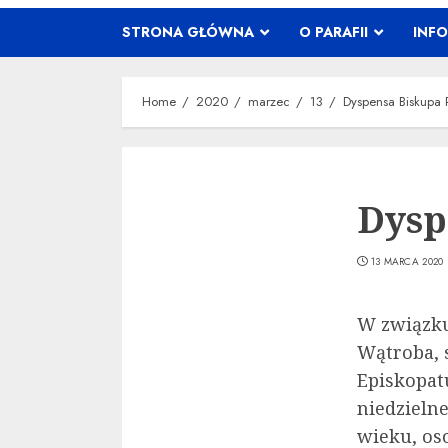
STRONA GŁÓWNA
O PARAFII
INF
Home
2020
marzec
13
Dyspensa Biskupa 
Dysp
13 MARCA 2020
W związku
Wątroba, 
Episkopatu
niedzieln
wieku, os