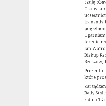
czują oba
Osoby kor
uczestnic
transmisj
pogłębion
Ogarniam 
terenie na
Jan Wątro
Biskup Rz
Rzeszów, 1
Prezentuj
które pro
Zarządzen
Rady Stałe
z dnia 12 