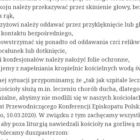
koju należy przekazywać przez skinienie głowy, be
 rąk,
rzyżowi należy oddawać przez przyklęknięcie lub g
z kontaktu bezpośredniego,
 powstrzymać się ponadto od oddawania czci relik
ocałunek lub dotknięcie,
ki konfesjonałów należy nałożyć folie ochronne,
ujemy z napełniania kropielnic kościelnych wodą ś
ej sytuacji przypominamy, że „tak jak szpitale lec
 kościoły służą m.in. leczeniu chorób ducha, dlatego
żalne, abyśmy nie modlili się w naszych kościołac
t Przewodniczącego Konferencji Episkopatu Polski,
o, 10.03.2020). W związku z tym zachęcamy wszyst
 aby poza liturgią nawiedzali kościoły na gorliwą 
 Polecamy duszpasterzom: