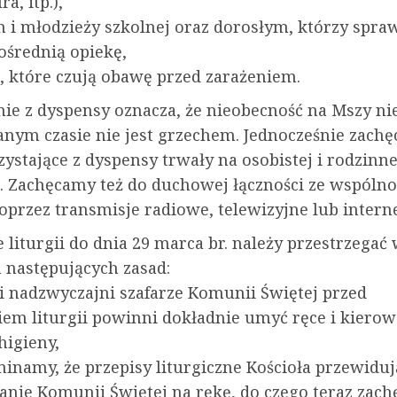
a, itp.),
om i młodzieży szkolnej oraz dorosłym, którzy spra
ośrednią opiekę,
, które czują obawę przed zarażeniem.
nie z dyspensy oznacza, że nieobecność na Mszy ni
nym czasie nie jest grzechem. Jednocześnie zachę
ystające z dyspensy trwały na osobistej i rodzinne
. Zachęcamy też do duchowej łączności ze wspólno
poprzez transmisje radiowe, telewizyjne lub intern
e liturgii do dnia 29 marca br. należy przestrzegać
h następujących zasad:
 i nadzwyczajni szafarze Komunii Świętej przed
iem liturgii powinni dokładnie umyć ręce i kierow
higieny,
minamy, że przepisy liturgiczne Kościoła przewiduj
nie Komunii Świętej na rękę, do czego teraz zach