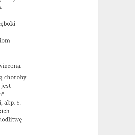
z
łęboki
wiom
więconą.
zą choroby
 jest
h”
 abp. S.
kich
modlitwę