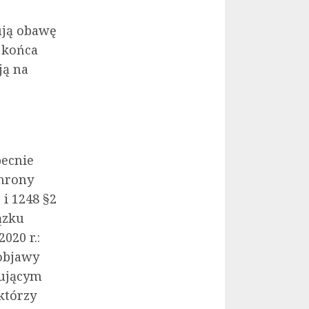
ują obawę
 końca
ją na
becnie
chrony
 i 1248 §2
ązku
020 r.:
objawy
wującym
którzy