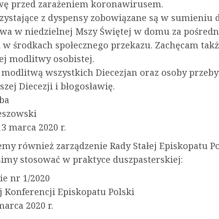
wę przed zarażeniem koronawirusem.
zystające z dyspensy zobowiązane są w sumieniu 
twa w niedzielnej Mszy Świętej w domu za pośred
i w środkach społecznego przekazu. Zachęcam takż
ej modlitwy osobistej.
modlitwą wszystkich Diecezjan oraz osoby przeb
szej Diecezji i błogosławię.
ba
eszowski
3 marca 2020 r.
emy również zarządzenie Rady Stałej Episkopatu Po
simy stosować w praktyce duszpasterskiej:
ie nr 1/2020
j Konferencji Episkopatu Polski
marca 2020 r.