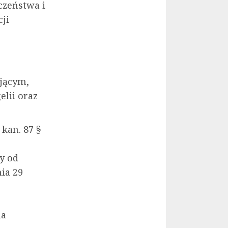
czeństwa i
ji
ującym,
elii oraz
 kan. 87 §
y od
ia 29
na