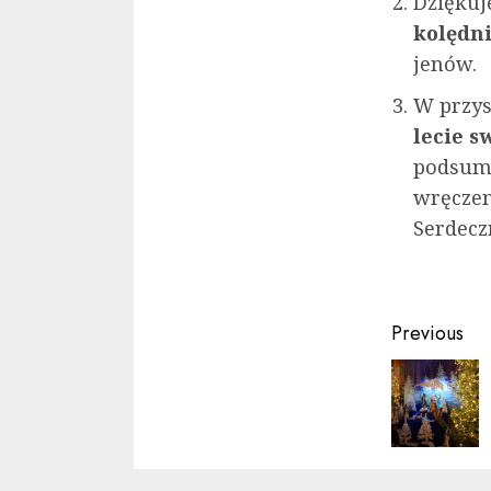
Dziękuj
kolędn
jenów.
W przys
lecie s
podsumo
wręczen
Serdecz
Contin
Previous
Readin