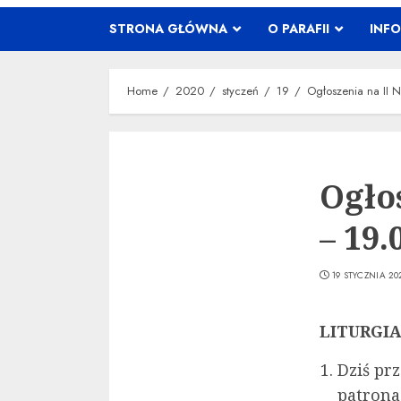
STRONA GŁÓWNA
O PARAFII
INF
Home
2020
styczeń
19
Ogłoszenia na II 
Ogło
– 19.
19 STYCZNIA 20
LITURGI
Dziś p
patrona 