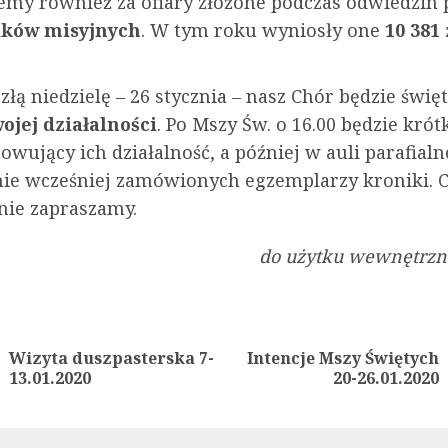
emy również za ofiary złożone podczas odwiedzin 
ików misyjnych
. W tym roku wyniosły one
10 381 
złą niedzielę – 26 stycznia – nasz Chór będzie świ
wojej działalności
. Po Mszy Św. o 16.00 będzie krót
wujący ich działalność, a później w auli parafialn
ie wcześniej zamówionych egzemplarzy kroniki. C
nie zapraszamy.
do użytku wewnętrzne
ue
g
Wizyta duszpasterska 7-
Intencje Mszy Świętych
Previous
Next
13.01.2020
20-26.01.2020
post:
post: