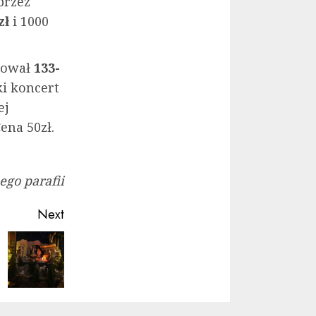
przez
zł
i 1000
ętował
133-
ki koncert
ej
ena 50zł.
go parafii
Next