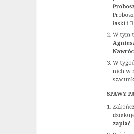
Probos
Probosz
łaski i
W tym t
Agnies
Nawróc
W tygo
nich w 
szacunk
SPAWY P
Zakońc
dziękuje
zapłać
.