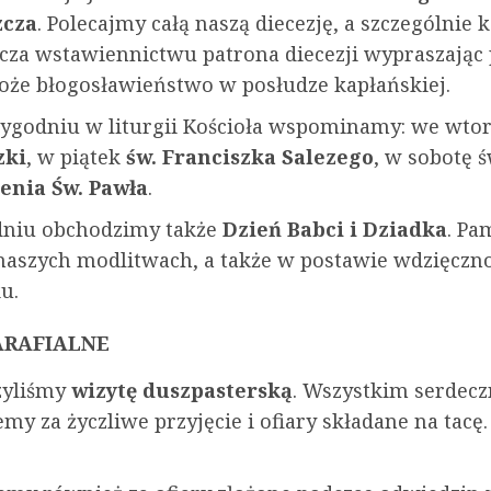
zcza
. Polecajmy całą naszą diecezję, a szczególnie k
cza wstawiennictwu patrona diecezji wypraszając
 Boże błogosławieństwo w posłudze kapłańskiej.
ygodniu w liturgii Kościoła wspominamy: we wto
zki
, w piątek
św. Franciszka Salezego
, w sobotę 
enia Św. Pawła
.
dniu obchodzimy także
Dzień Babci i Dziadka
. Pa
naszych modlitwach, a także w postawie wdzięczno
u.
ARAFIALNE
zyliśmy
wizytę duszpasterską
. Wszystkim serdecz
my za życzliwe przyjęcie i ofiary składane na tacę