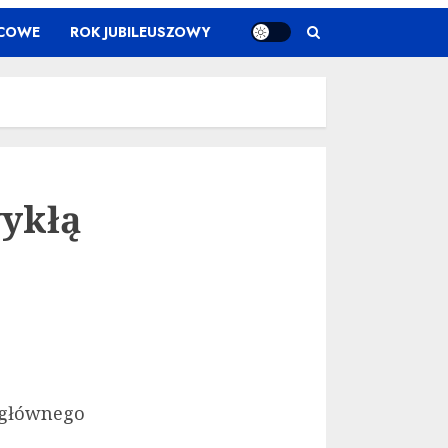
ŃCOWE
ROK JUBILEUSZOWY
wykłą
 głównego