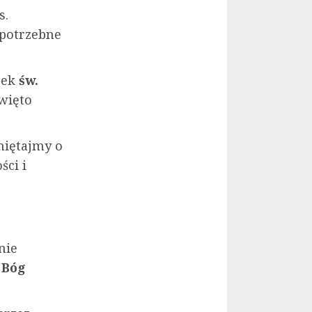
s.
 potrzebne
rek
św.
święto
miętajmy o
ści i
nie
.
Bóg