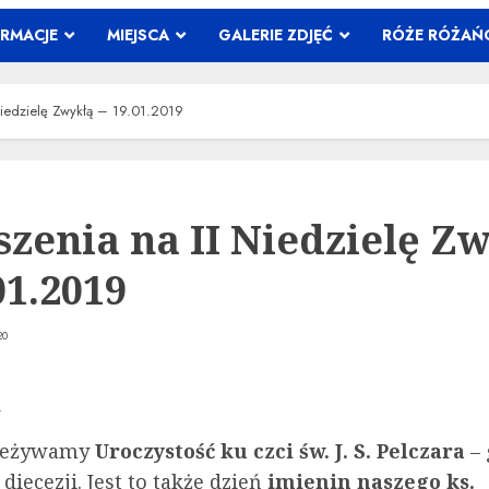
ORMACJE
MIEJSCA
GALERIE ZDJĘĆ
RÓŻE RÓŻA
Niedzielę Zwykłą – 19.01.2019
szenia na II Niedzielę Z
01.2019
20
A
rzeżywamy
Uroczystość ku czci św. J. S. Pelczara
–
diecezji. Jest to także dzień
imienin naszego ks.