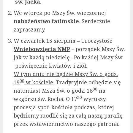
św. Jacka
.
We wtorek po Mszy Św. wieczornej
nabożeństwo fatimskie
. Serdecznie
zapraszamy.
W czwartek 15 sierpnia – Uroczystość
Wniebowzięcia NMP
– porządek Mszy Św.
jak w każdą niedzielę . Po każdej Mszy Św.
poświęcenie kwiatów i ziół.
W tym dniu nie będzie Mszy Św. o godz.
00
19
w kościele
. Tradycyjnie odbędzie się
00
natomiast Msza Św. o godz. 18
na
30
wzgórzu św. Rocha. O 17
wyruszy
procesja spod kościoła podczas, której
będziemy modlić się za całą naszą parafię
przez wstawiennictwo naszego patrona.