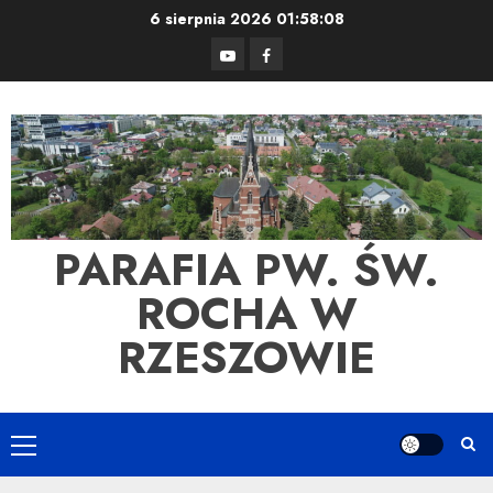
Skip
6 sierpnia 2026
01:58:08
to
YouTube
Facebook
content
PARAFIA PW. ŚW.
ROCHA W
RZESZOWIE
Primary
Menu