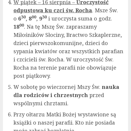
W piątek – 16 sierpnia –
Uroczystość
odpustowa ku czci św. Rocha
. Msze Św.
30
00
30
o
6
,
8
,
9
i uroczysta suma o godz.
00
18
. Na tę Mszę Św. zapraszamy
Miłośników Słociny, Bractwo Szkaplerzne,
dzieci pierwszokomunijne, dzieci do
sypania kwiatów oraz wszystkich parafian
i czcicieli św. Rocha. W uroczystość Św.
Rocha na terenie parafii nie obowiązuje
post piątkowy.
W sobotę po wieczornej Mszy Św.
nauka
dla rodziców i chrzestnych
przed
wspólnymi chrztami.
Przy ołtarzu Matki Bożej wystawione są
książki o naszej parafii. Kto nie posiada
może zabrać bezpłatnie.