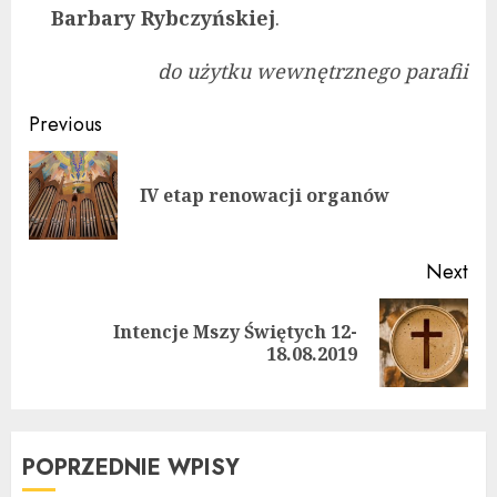
Barbary Rybczyńskiej
.
do użytku wewnętrznego parafii
Continue
Previous
Reading
Pre
IV etap renowacji organów
pos
Next
Intencje Mszy Świętych 12-
Next
18.08.2019
post:
POPRZEDNIE WPISY