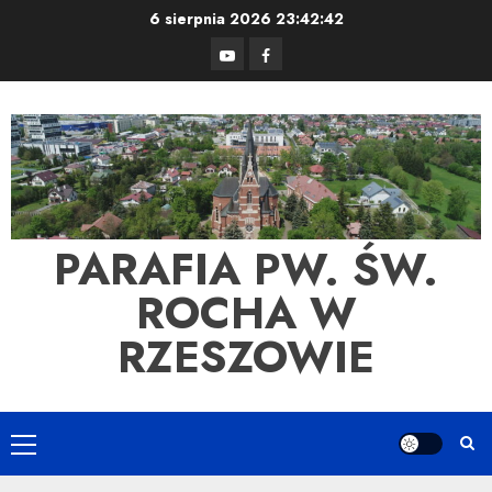
Skip
6 sierpnia 2026
23:42:42
to
YouTube
Facebook
content
PARAFIA PW. ŚW.
ROCHA W
RZESZOWIE
Primary
Menu