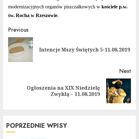
modernizacyjnych
organów piszczałkowych w
kościele p.w.
św. Rocha w Rzeszowie
.
Continue
Previous
Reading
Pre
Intencje Mszy Świętych 5-11.08.2019
pos
Next
Ogłoszenia na XIX Niedzielę
Next
Zwykłą – 11.08.2019
post:
POPRZEDNIE WPISY