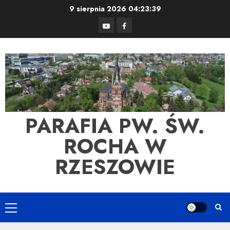
Skip
9 sierpnia 2026
04:23:41
to
YouTube
Facebook
content
PARAFIA PW. ŚW.
ROCHA W
RZESZOWIE
Primary
Menu