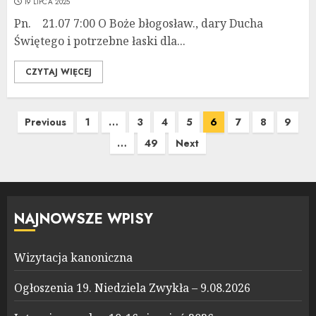
19 LIPCA 2025
Pn. 21.07 7:00 O Boże błogosław., dary Ducha
Świętego i potrzebne łaski dla...
CZYTAJ WIĘCEJ
Stronicowanie
Previous
1
…
3
4
5
6
7
8
9
wpisów
…
49
Next
NAJNOWSZE WPISY
Wizytacja kanoniczna
Ogłoszenia 19. Niedziela Zwykła – 9.08.2026