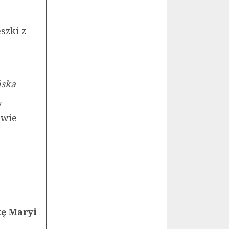
szki z
ńska
w
zowie
kę Maryi