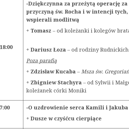
-Dziękczynna za przeżytą operację za
przyczyną św. Rocha i w intencji tych,
wspierali modlitwą
+ Tomasz
– od koleżanki i kolegów bra
18:00
+ Dariusz Łoza
– od rodziny Rudnick
Poza parafią
+ Zdzisław Kucaba
–
Msza św. Gregoria
+ Zbigniew Stachyra
– od Sylwii i Małg
koleżanek córki Moniki
7:00
-O uzdrowienie serca Kamili i Jakuba
+ Dusze w czyśćcu cierpiące