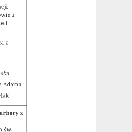
cji
owie i
e i
i z
ńska
ta Adama
elak
arbary z
m św.