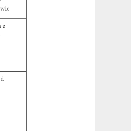
w
zowie
n z
a
od