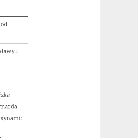
 od
sławy i
ńska
ernarda
 synami: