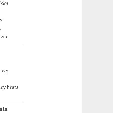
riańska
w
w
zowie
ławy
acy brata
enin