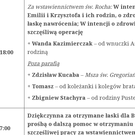
Za wstawiennictwem św. Rocha:
W inten
Emilii i Krzysztofa i ich rodzin, o zdr
łaskę nawrócenia; W intencji o zdrowi
szczęśliwą operację
+ Wanda Kazimierczak
– od wnuczki As
rodziną
18:00
Poza parafią
+ Zdzisław Kucaba
–
Msza św. Gregoria
+ Tomasz
– od koleżanki i kolegów bra
+ Zbigniew Stachyra
– od rodziny Pust
Dziękczynna za otrzymane łaski dla B
prośbą o dalszą pomoc w otrzymaniu
7:00
szczęśliwej pracy za wstawiennictwe