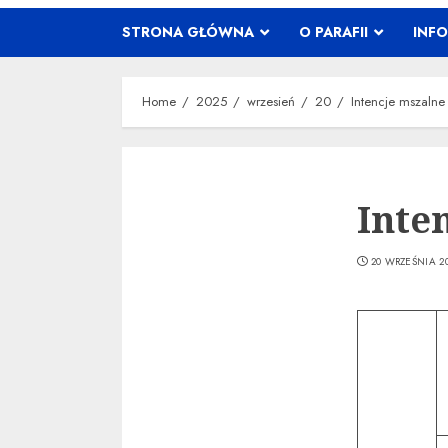
STRONA GŁÓWNA
O PARAFII
INF
Home
2025
wrzesień
20
Intencje mszaln
Inte
20 WRZEŚNIA 2