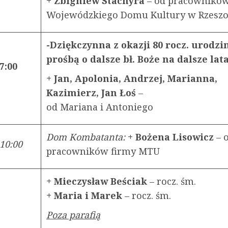
+ Zbigniew Stachyra
– od pracownikó
Wojewódzkiego Domu Kultury w Rzes
-Dziękczynna z okazji 80 rocz. urodzi
prośbą o dalsze bł. Boże na dalsze lat
7:00
+ Jan, Apolonia, Andrzej, Marianna,
Kazimierz, Jan Łoś
–
od Mariana i Antoniego
Dom Kombatanta:
+ Bożena Lisowicz
– 
10:00
pracowników firmy MTU
+ Mieczysław Beściak
– rocz. śm.
+ Maria i Marek
– rocz. śm.
Poza parafią