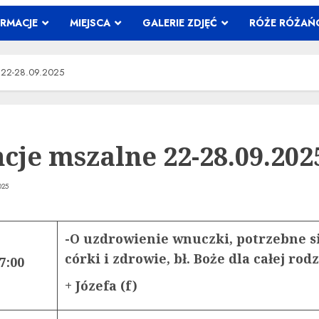
ORMACJE
MIEJSCA
GALERIE ZDJĘĆ
RÓŻE RÓŻA
e 22-28.09.2025
ncje mszalne 22-28.09.202
025
-O uzdrowienie wnuczki, potrzebne si
córki i zdrowie, bł. Boże dla całej rod
7:00
+ Józefa (f)