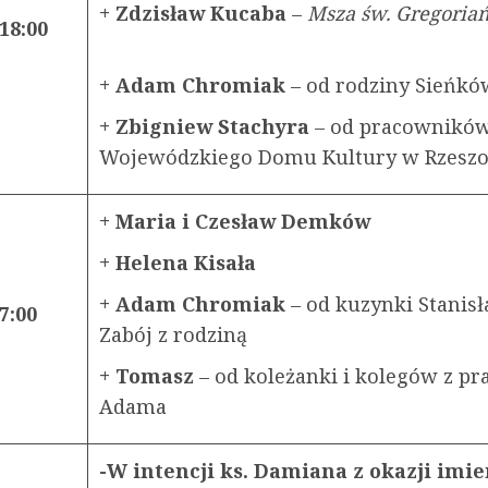
+ Zdzisław Kucaba
–
Msza św. Grego
18:00
+ Adam Chromiak
– od rodziny Sieńkó
+ Zbigniew Stachyra
– od pracownikó
Wojewódzkiego Domu Kultury w Rzes
+ Maria i Czesław Demków
+ Helena Kisała
+ Adam Chromiak
– od kuzynki Stanis
7:00
Zabój z rodziną
+ Tomasz
– od koleżanki i kolegów z pr
Adama
-W intencji ks. Damiana z okazji imi