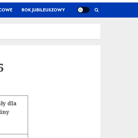
ŃCOWE
ROK JUBILEUSZOWY
5
ły dla
ziny