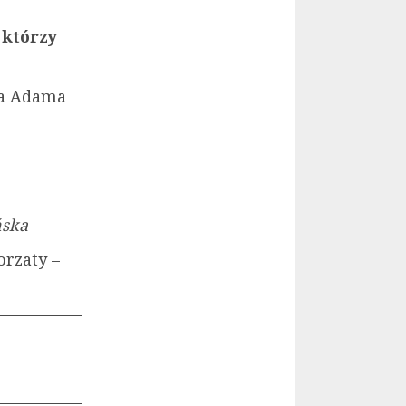
 którzy
ta Adama
ich
ńska
orzaty –