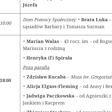
Józefa
Dom Pomocy Społecznej:
+ Beata Łuka
–
10:00
sąsiadów Barbary i Tomasza Surman
+ Marian Walas
– 43 rocz. śm – od Bogu
Mariusza z rodziną
+ Henryka (f) Spirała
Poza parafią
+ Zdzisław Kucaba
–
Msza św. Gregoria
18:00
+ Alicja Elgass-Fleming
– od Anny i B
+ Jadwiga Paczkowska
– od Agnieszki z
Jankiem i Kacprem