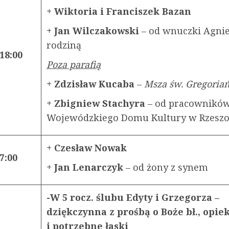
+ Wiktoria i Franciszek Bazan
+ Jan Wilczakowski
– od wnuczki Agnie
rodziną
18:00
Poza parafią
+ Zdzisław Kucaba
–
Msza św. Gregoria
+ Zbigniew Stachyra
– od pracownikó
Wojewódzkiego Domu Kultury w Rzes
+ Czesław Nowak
7:00
+ Jan Lenarczyk
– od żony z synem
-W 5 rocz. ślubu Edyty i Grzegorza –
dziękczynna z prośbą o Boże bł., opie
i potrzebne łaski