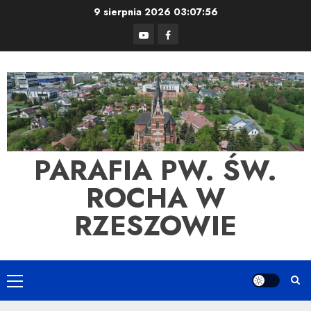
Skip
9 sierpnia 2026
03:07:56
to
YouTube
Facebook
content
PARAFIA PW. ŚW.
ROCHA W
RZESZOWIE
Primary
Menu