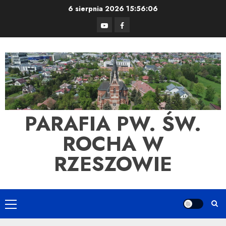
Skip
6 sierpnia 2026
15:56:07
to
YouTube
Facebook
content
PARAFIA PW. ŚW.
ROCHA W
RZESZOWIE
Primary
Menu