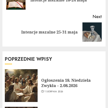
pos
Next
Next
Intencje mszalne 25-31 maja
post:
POPRZEDNIE WPISY
Ogłoszenia 18. Niedziela
Zwykła – 2.08.2026
1 SIERPNIA 2026