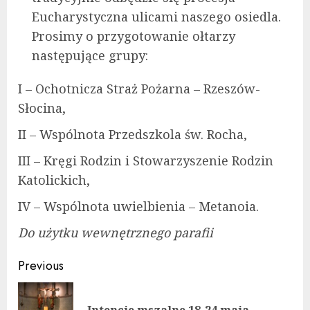
Eucharystyczna ulicami naszego osiedla.
Prosimy o przygotowanie ołtarzy
następujące grupy:
I – Ochotnicza Straż Pożarna – Rzeszów-
Słocina,
II – Wspólnota Przedszkola św. Rocha,
III – Kręgi Rodzin i Stowarzyszenie Rodzin
Katolickich,
IV – Wspólnota uwielbienia – Metanoia.
Do użytku wewnętrznego parafii
Continue
Previous
Reading
Pre
Intencje mszalne 18-24 maja