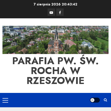
Skip
7 sierpnia 2026
20:43:42
to
YouTube
Facebook
content
PARAFIA PW. ŚW.
ROCHA W
RZESZOWIE
Primary
Menu