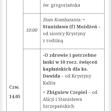
św. gregoriańska
Dom Kombatanta:
+
Stanisława (f) Możdżeń
–
10:00
od siostry Krystyny
z rodziną
-O zdrowie i potrzebne
łaski w 10 rocz. święceń
kapłańskich dla ks.
Dawida
– od Krystyny
Kalita
Czw.
+ Zbigniew Czepiel
– od
14.05
Alicji i Stanisława
Szczepańskich