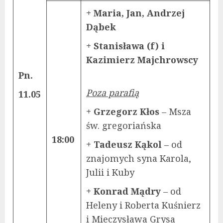
+ Maria, Jan, Andrzej
Dąbek
+ Stanisława (f) i
Kazimierz Majchrowscy
Pn.
Poza parafią
11.05
+ Grzegorz Kłos
– Msza
św. gregoriańska
18:00
+ Tadeusz Kąkol
– od
znajomych syna Karola,
Julii i Kuby
+ Konrad Mądry
– od
Heleny i Roberta Kuśnierz
i Mieczysława Grysa