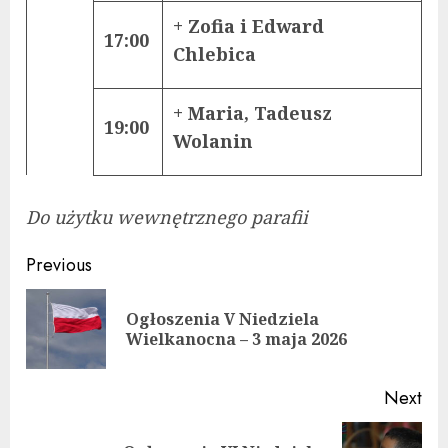
+ Zofia i Edward
17:00
Chlebica
+ Maria, Tadeusz
19:00
Wolanin
Do użytku wewnętrznego parafii
Continue
Previous
Reading
Ogłoszenia V Niedziela
Pre
Wielkanocna – 3 maja 2026
pos
Next