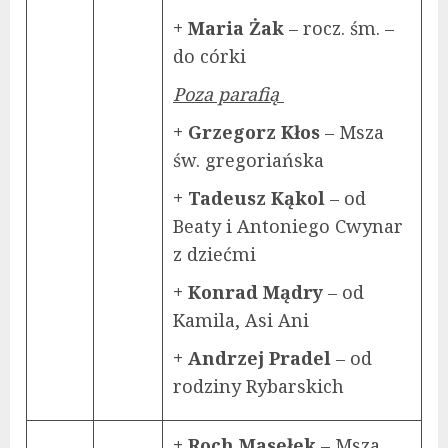
+ Maria Żak
– rocz. śm. –
do córki
Poza parafią
+ Grzegorz Kłos
– Msza
św. gregoriańska
+ Tadeusz Kąkol
– od
Beaty i Antoniego Cwynar
z dziećmi
+ Konrad Mądry
– od
Kamila, Asi Ani
+ Andrzej Pradel
– od
rodziny Rybarskich
+ Roch Masełek
– Msza