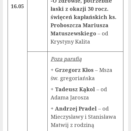
-O zdrowie, potrzebne
16.05
łaski z okazji 30 rocz.
święceń kapłańskich ks.
Proboszcza Mariusza
Matuszewskiego
– od
Krystyny Kalita
Poza parafią
+ Grzegorz Kłos
– Msza
św. gregoriańska
+ Tadeusz Kąkol
– od
Adama Jarosza
+ Andrzej Pradel
– od
Mieczysławy i Stanisława
Matwij z rodziną