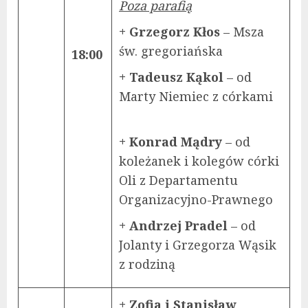
Poza parafią
+ Grzegorz Kłos
– Msza
św. gregoriańska
18:00
+ Tadeusz Kąkol
– od
Marty Niemiec z córkami
+ Konrad Mądry
– od
koleżanek i kolegów córki
Oli z Departamentu
Organizacyjno-Prawnego
+ Andrzej Pradel
– od
Jolanty i Grzegorza Wąsik
z rodziną
+ Zofia i Stanisław