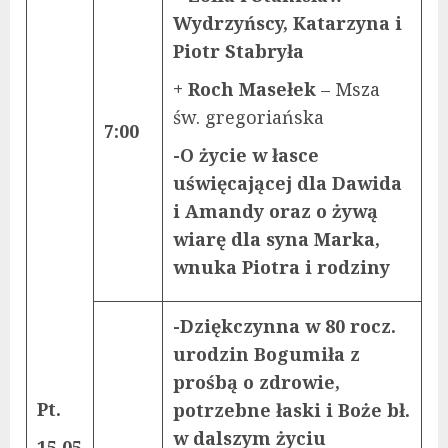
Wydrzyńscy, Katarzyna i
Piotr Stabryła
+
Roch Masełek
– Msza
św. gregoriańska
7:00
-O życie w łasce
uświęcającej dla Dawida
i Amandy oraz o żywą
wiarę dla syna Marka,
wnuka Piotra i rodziny
-Dziękczynna w 80 rocz.
urodzin Bogumiła z
prośbą o zdrowie,
Pt.
potrzebne łaski i Boże bł.
w dalszym życiu
15.05