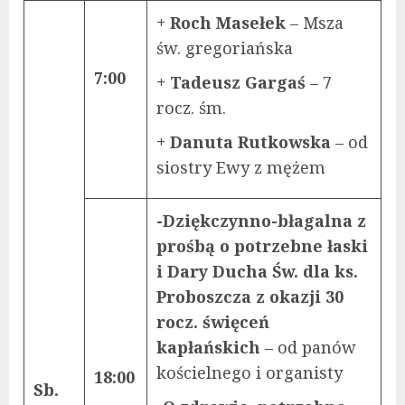
+ Roch Masełek
– Msza
św. gregoriańska
7:00
+ Tadeusz Gargaś
– 7
rocz. śm.
+ Danuta Rutkowska
– od
siostry Ewy z mężem
-Dziękczynno-błagalna z
prośbą o potrzebne łaski
i Dary Ducha Św. dla ks.
Proboszcza z okazji 30
rocz. święceń
kapłańskich
– od panów
kościelnego i organisty
18:00
Sb.