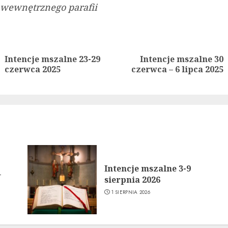
 wewnętrznego parafii
ue
g
Intencje mszalne 23-29
Intencje mszalne 30
Previous
Next
czerwca 2025
czerwca – 6 lipca 2025
post:
post:
Intencje mszalne 3-9
–
sierpnia 2026
1 SIERPNIA 2026