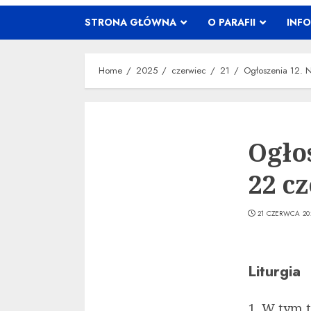
STRONA GŁÓWNA
O PARAFII
INF
Home
2025
czerwiec
21
Ogłoszenia 12. 
Ogło
22 c
21 CZERWCA 20
Liturgia
W tym t