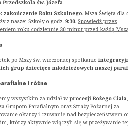
la
Przedszkola św. Józefa
.
ek
zakończenie Roku Szkolnego
. Msza Święta dla d
ży z naszej Szkoły o godz.
9:30
.
Spowiedź przez
eniem roku codziennie 30 minut przed każdą Msz
a
tek po Mszy św. wieczornej spotkanie
integracyj
ich grup dziecięco młodzieżowych naszej parafi
arafialne i różne
emy wszystkim za udział w
procesji Bożego Ciała
,
za Grupom Parafialnym oraz Straży Pożarnej za
owanie ołtarzy i czuwanie nad bezpieczeństwem o
im, którzy aktywnie włączyli się w przeżywanie te