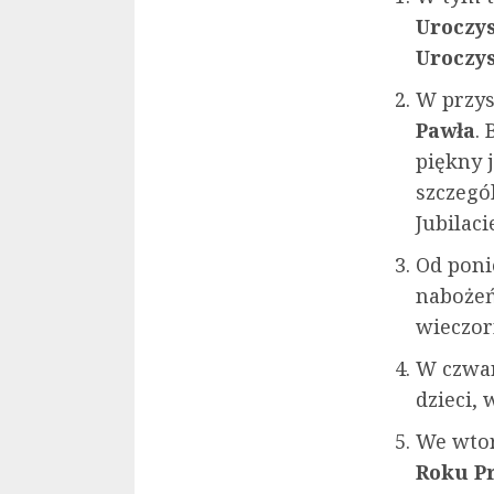
Uroczys
Uroczys
W przys
Pawła
.
piękny 
szczegó
Jubilaci
Od poni
nabożeń
wieczor
W czwa
dzieci, 
We wtor
Roku P