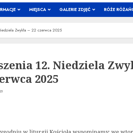
ORMACJE
MIEJSCA
GALERIE ZDJĘĆ
RÓŻE RÓŻA
Niedziela Zwykła – 22 czerwca 2025
szenia 12. Niedziela Zwy
zerwca 2025
25
ygodniu w liturgii Kościoła wspominamy: we wto