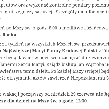
rapeutów oraz wykonać kontrolne pomiary poziom
a tętniczego czy saturacji. Szczegóły na informacji
.
ień po Mszy św. o godz. 8:00 o modlitwę różańcową
. Rocha
.
 za tydzień na wszystkich Mszach św. przedstawici
 Najświętszej Maryi Panny Królowej Polski
z Fil
ie będą dawać świadectwo i zachęcać do zawierze
lanemu Sercu Maryi. Ksiądz biskup Jan Wątroba ud
awieństwa temu dziełu. Po każdej Mszy świętej będ
ść otrzymania aktów zawierzeń Niepokalanemu S
e wakacji począwszy od niedzieli 29 czerwca
nie b
zy dla dzieci na Mszy św. o godz. 12:30.