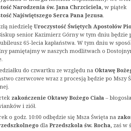
tość Narodzenia św. Jana Chrzciciela
, w piątek
tość Najświętszego Serca Pana Jezusa
.
złą niedzielę
Uroczystość Świętych Apostołów Pio
 Biskup senior Kazimierz Górny w tym dniu będzie
jubileusz 65-lecia kapłaństwa. W tym dniu w sposó
lny pamiętajmy w naszych modlitwach o Dostojn
e.
edziałku do czwartku ze względu na
Oktawę Bożeg
stwo czerwcowe wraz z procesją będzie po Mszy Ś
nej.
rtek
zakończenie Oktawy Bożego Ciała
– błogosł
wianków i ziół.
ek o godz. 10:00 odbędzie się Msza Święta na
zako
rzedszkolnego
dla
Przedszkola św. Rocha
, zaś w 