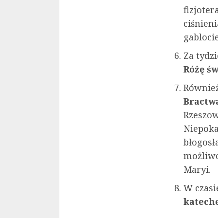
fizjote
ciśnieni
gablocie
Za tydz
Różę św
Również
Bractwa
Rzeszow
Niepoka
błogosł
możliwo
Maryi.
W czasi
kateche