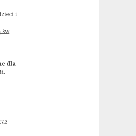
zieci i
ą św
.
ne dla
i.
raz
j