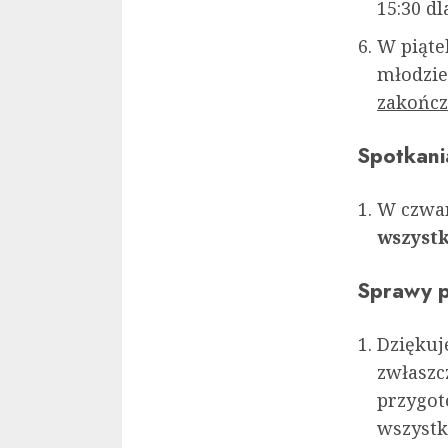
15:30 d
W piąt
młodzie
zakończ
Spotkani
W czwar
wszystk
Sprawy p
Dziękuj
zwłaszc
przygot
wszystk