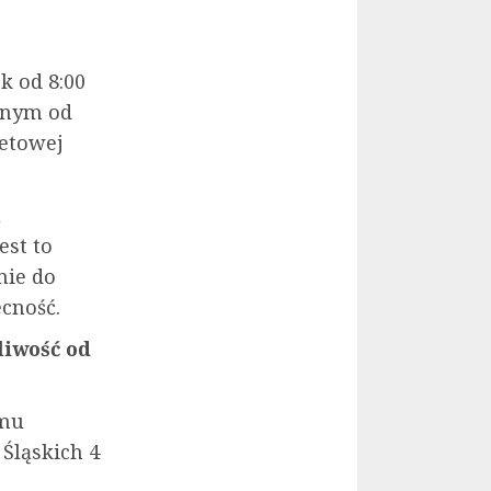
k od 8:00
elnym od
netowej
u
Jest to
nie do
cność.
liwość od
mu
Śląskich 4