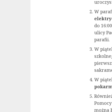
uroczyst
W paraf
elektry
do 16:0
ulicy P
parafii.
W piąte
szkolne
pierwsz
sakrame
W piąte
pokarm
Równie
Pomocy 
można b