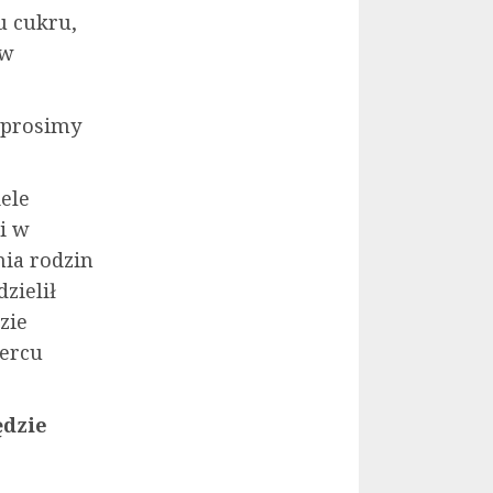
u cukru,
 w
 prosimy
ele
ii w
nia rodzin
zielił
zie
ercu
ędzie