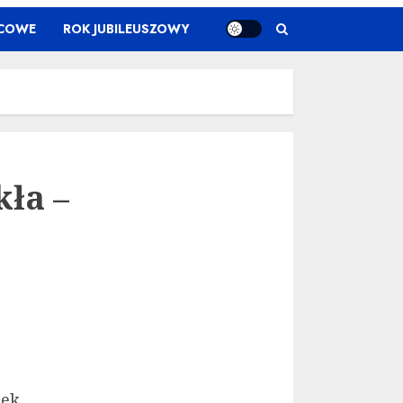
ŃCOWE
ROK JUBILEUSZOWY
kła –
rek