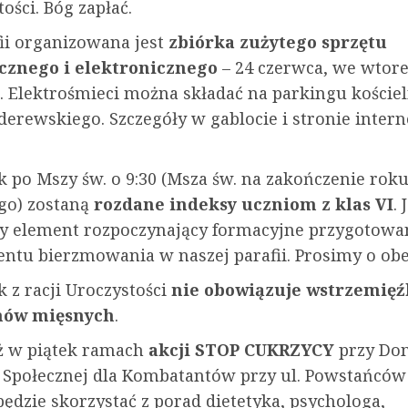
ości. Bóg zapłać.
ii organizowana jest
zbiórka zużytego sprzętu
cznego i elektronicznego
– 24 czerwca, we wtore
0. Elektrośmieci można składać na parkingu kości
aderewskiego. Szczegóły w gablocie i stronie inter
k po Mszy św. o 9:30 (Msza św. na zakończenie rok
go) zostaną
rozdane indeksy uczniom z klas VI
. 
y element rozpoczynający formacyjne przygotowa
ntu bierzmowania w naszej parafii. Prosimy o obe
k z racji Uroczystości
nie obowiązuje wstrzemięź
ów mięsnych
.
ż w piątek ramach
akcji STOP CUKRZYCY
przy Do
Społecznej dla Kombatantów przy ul. Powstańców 
ędzie skorzystać z porad dietetyka, psychologa,