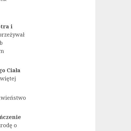
tra i
 przeżywał
b
ym
o Ciała
więtej
awieństwo
ńczenie
środę o