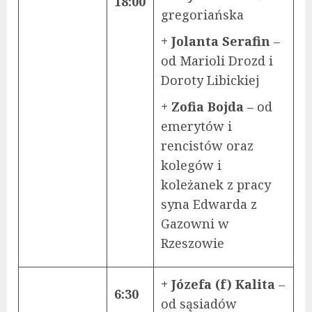
18:00
gregoriańska
+ Jolanta Serafin
–
od Marioli Drozd i
Doroty Libickiej
+ Zofia Bojda
– od
emerytów i
rencistów oraz
kolegów i
koleżanek z pracy
syna Edwarda z
Gazowni w
Rzeszowie
+ Józefa (f) Kalita
–
6:30
od sąsiadów