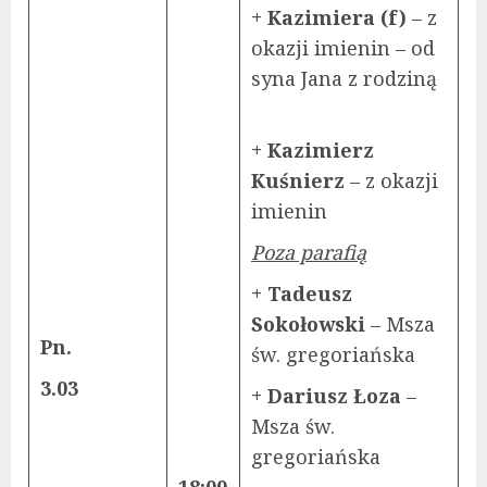
+ Kazimiera (f)
– z
okazji imienin – od
syna Jana z rodziną
+ Kazimierz
Kuśnierz
– z okazji
imienin
Poza parafią
+ Tadeusz
Sokołowski
– Msza
Pn.
św. gregoriańska
3.03
+ Dariusz Łoza
–
Msza św.
gregoriańska
18:00