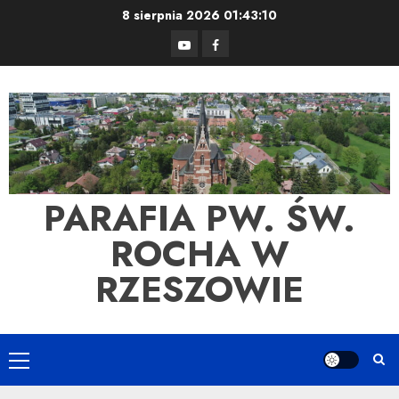
Skip
8 sierpnia 2026
01:43:11
to
YouTube
Facebook
content
PARAFIA PW. ŚW.
ROCHA W
RZESZOWIE
Primary
Menu