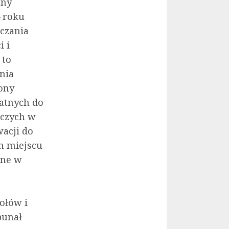
ony
 roku
czania
i i
 to
enia
ony
atnych do
wczych w
acji do
ym miejscu
one w
ołów i
bunał