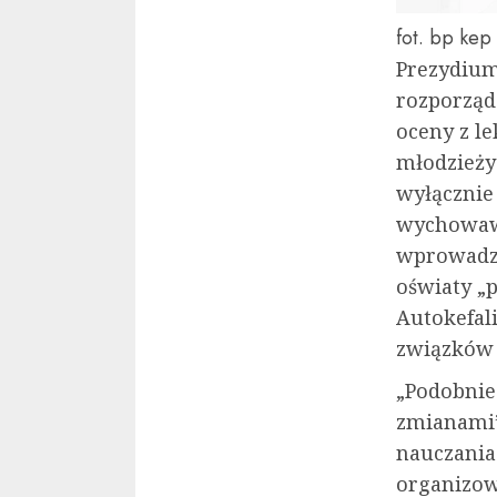
fot. bp kep
Prezydium
rozporząd
oceny z le
młodzieży
wyłącznie 
wychowawc
wprowadzo
oświaty „
Autokefal
związków w
„Podobnie
zmianami”
nauczania
organizowa