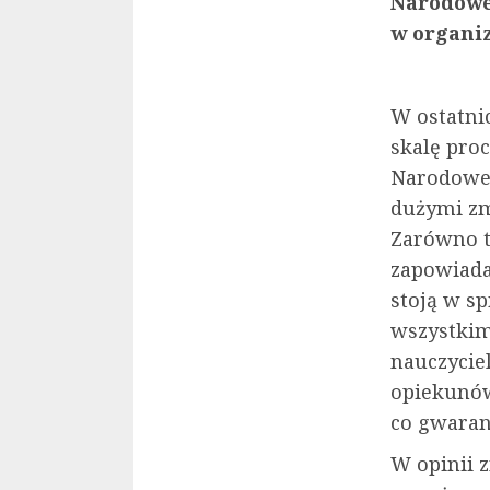
Narodowe
w organiz
W ostatni
skalę pro
Narodowej 
dużymi zm
Zarówno te
zapowiada
stoją w sp
wszystkim
nauczyciel
opiekunów
co gwarant
W opinii z