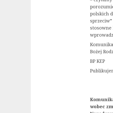
porozumie
polskich 
sprzeciw” 
stosowne 
wprowadz
Komunikat
Bożej Rodz
BP KEP
Publikuje
Komunika
wobec zm