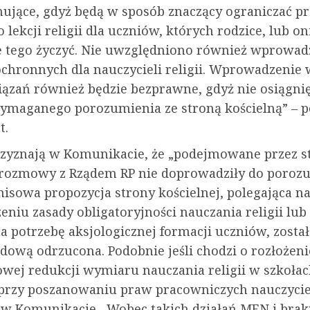
ujące, gdyż będą w sposób znaczący ograniczać p
 lekcji religii dla uczniów, których rodzice, lub on
e tego życzyć. Nie uwzględniono również wprowad
chronnych dla nauczycieli religii. Wprowadzenie 
iązań również będzie bezprawne, gdyż nie osiągni
ymaganego porozumienia ze stroną kościelną” – p
t.
rzyznają w Komunikacie, że „podejmowane przez s
 rozmowy z Rządem RP nie doprowadziły do porozu
sowa propozycja strony kościelnej, polegająca n
iu zasady obligatoryjności nauczania religii lub 
a potrzebę aksjologicznej formacji uczniów, został
dową odrzucona. Podobnie jeśli chodzi o rozłożeni
iowej redukcji wymiaru nauczania religii w szkoła
 przy poszanowaniu praw pracowniczych nauczycieli
 w Komunikacie. „Wobec takich działań MEN i brak