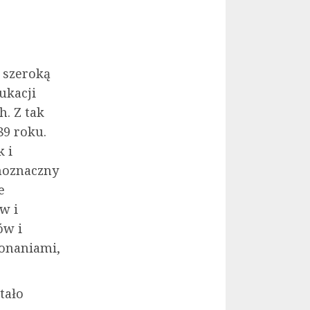
 szeroką
ukacji
h. Z tak
9 roku.
k i
noznaczny
e
w i
ów i
onaniami,
tało