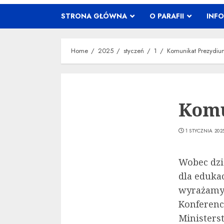
STRONA GŁÓWNA
O PARAFII
INF
Home
2025
styczeń
1
Komunikat Prezydiu
Komu
1 STYCZNIA 202
Wobec dzi
dla edukac
wyrażamy 
Konferenc
Ministerst