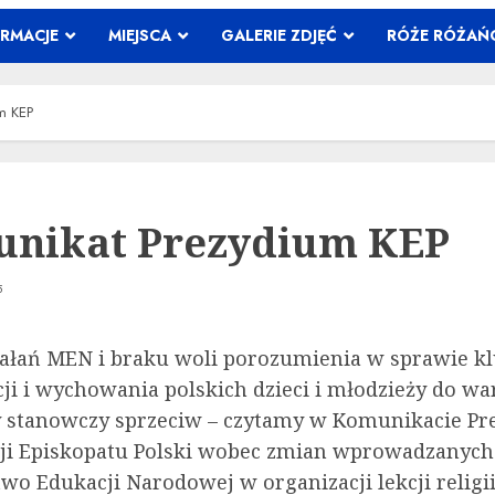
ORMACJE
MIEJSCA
GALERIE ZDJĘĆ
RÓŻE RÓŻA
m KEP
nikat Prezydium KEP
5
ałań MEN i braku woli porozumienia w sprawie k
ji i wychowania polskich dzieci i młodzieży do war
stanowczy sprzeciw – czytamy w Komunikacie P
ji Episkopatu Polski wobec zmian wprowadzanych
wo Edukacji Narodowej w organizacji lekcji religi