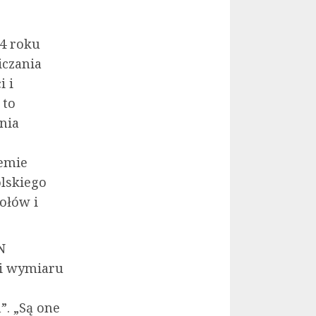
4 roku
iczania
i i
 to
enia
emie
olskiego
ołów i
N
ji wymiaru
”. „Są one