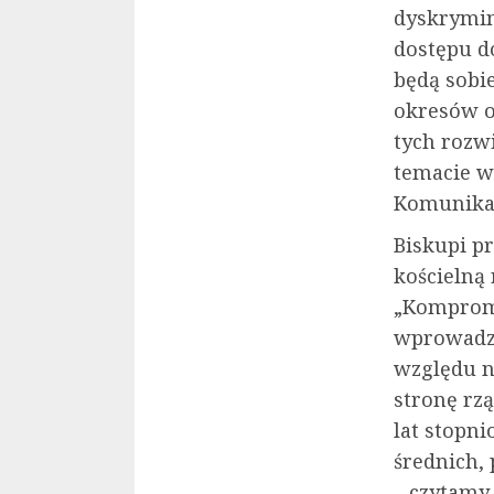
dyskrymin
dostępu do
będą sobi
okresów o
tych rozw
temacie w
Komunika
Biskupi p
kościelną
„Kompromi
wprowadzen
względu n
stronę rzą
lat stopn
średnich,
– czytamy