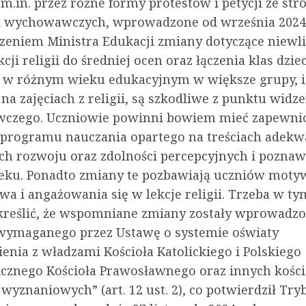
.in. przez różne formy protestów i petycji ze str
k wychowawczych, wprowadzone od września 2024
zeniem Ministra Edukacji zmiany dotyczące niewli
kcji religii do średniej ocen oraz łączenia klas dziec
 w różnym wieku edukacyjnym w większe grupy, i
na zajęciach z religii, są szkodliwe z punktu widz
czego. Uczniowie powinni bowiem mieć zapewni
 programu nauczania opartego na treściach adekw
ch rozwoju oraz zdolności percepcyjnych i pozna
ku. Ponadto zmiany te pozbawiają uczniów motyw
wa i angażowania się w lekcje religii. Trzeba w t
kreślić, że wspomniane zmiany zostały wprowadz
 wymaganego przez Ustawę o systemie oświaty
enia z władzami Kościoła Katolickiego i Polskiego
icznego Kościoła Prawosławnego oraz innych kości
yznaniowych” (art. 12 ust. 2), co potwierdził Try