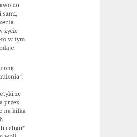
rawo do
i sami,
zenia
w życie
ęto w tym
odaje
tronę
mienia”.
a
etyki ze
a przez
e na kilka
ch
 religii”
u woli