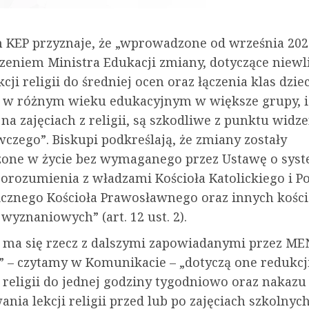
 KEP przyznaje, że „wprowadzone od września 202
zeniem Ministra Edukacji zmiany, dotyczące niewl
kcji religii do średniej ocen oraz łączenia klas dziec
 w różnym wieku edukacyjnym w większe grupy, i
na zajęciach z religii, są szkodliwe z punktu widz
zego”. Biskupi podkreślają, że zmiany zostały
ne w życie bez wymaganego przez Ustawę o syst
porozumienia z władzami Kościoła Katolickiego i P
icznego Kościoła Prawosławnego oraz innych kości
yznaniowych” (art. 12 ust. 2).
 ma się rzecz z dalszymi zapowiadanymi przez ME
 – czytamy w Komunikacie – „dotyczą one redukc
 religii do jednej godziny tygodniowo oraz nakazu
nia lekcji religii przed lub po zajęciach szkolnych