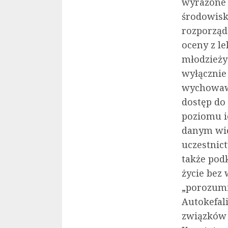
wyrażone m
środowis
rozporząd
oceny z le
młodzieży
wyłącznie 
wychowaw
dostęp do
poziomu i
danym wie
uczestnict
także pod
życie bez
„porozumi
Autokefal
związków w