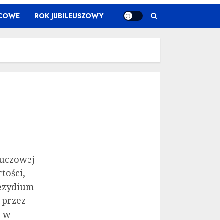
ŃCOWE
ROK JUBILEUSZOWY
luczowej
tości,
rezydium
 przez
i w