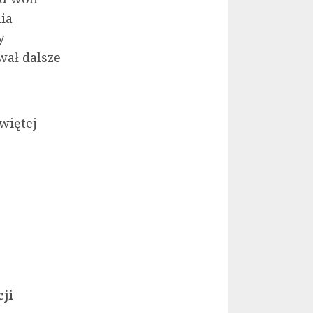
ia
y
wał dalsze
więtej
ji