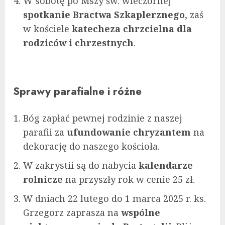
W sobotę po Mszy św. wieczornej
spotkanie Bractwa Szkaplerznego
, zaś
w kościele
katecheza chrzcielna dla
rodziców i chrzestnych
.
Sprawy parafialne i różne
Bóg zapłać pewnej rodzinie z naszej
parafii za
ufundowanie chryzantem
na
dekorację do naszego kościoła.
W zakrystii są do nabycia
kalendarze
rolnicze
na przyszły rok w cenie 25 zł.
W dniach 22 lutego do 1 marca 2025 r. ks.
Grzegorz zaprasza na
wspólne