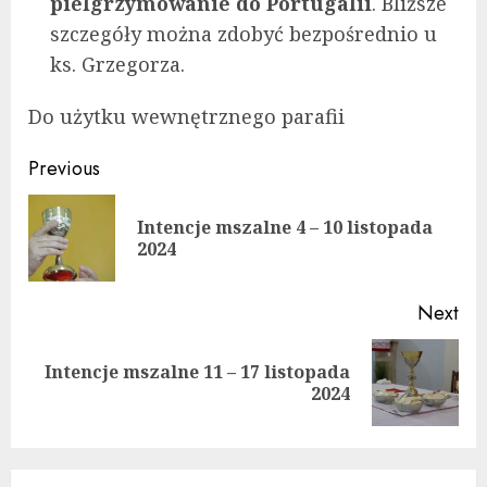
pielgrzymowanie do Portugalii
. Bliższe
szczegóły można zdobyć bezpośrednio u
ks. Grzegorza.
Do użytku wewnętrznego parafii
Continue
Previous
Reading
Intencje mszalne 4 – 10 listopada
Pre
2024
pos
Next
Intencje mszalne 11 – 17 listopada
Next
2024
post: