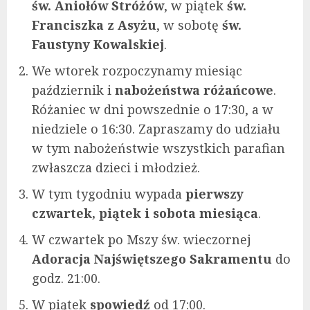
św. Aniołów Stróżów
, w piątek
św.
Franciszka z Asyżu
, w sobotę
św.
Faustyny Kowalskiej
.
We wtorek rozpoczynamy miesiąc
październik i
nabożeństwa różańcowe
.
Różaniec w dni powszednie o 17:30, a w
niedziele o 16:30. Zapraszamy do udziału
w tym nabożeństwie wszystkich parafian
zwłaszcza dzieci i młodzież.
W tym tygodniu wypada
pierwszy
czwartek, piątek i sobota miesiąca
.
W czwartek po Mszy św. wieczornej
Adoracja Najświętszego Sakramentu
do
godz. 21:00.
W piątek
spowiedź
od 17:00.