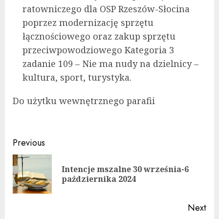
ratowniczego dla OSP Rzeszów-Słocina
poprzez modernizację sprzętu
łącznościowego oraz zakup sprzętu
przeciwpowodziowego Kategoria 3
zadanie 109 – Nie ma nudy na dzielnicy –
kultura, sport, turystyka.
Do użytku wewnętrznego parafii
Continue
Previous
Reading
Intencje mszalne 30 września-6
Pre
października 2024
pos
Next