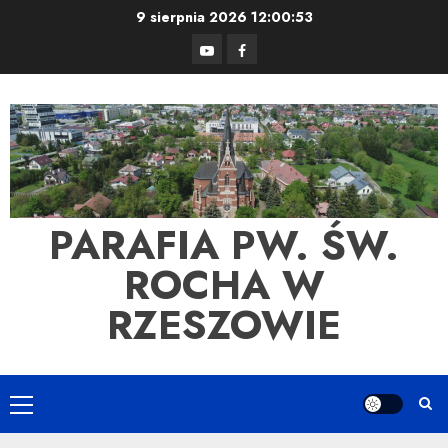
Skip
9 sierpnia 2026
12:00:53
to
YouTube
Facebook
content
PARAFIA PW. ŚW.
ROCHA W
RZESZOWIE
Primary
Menu