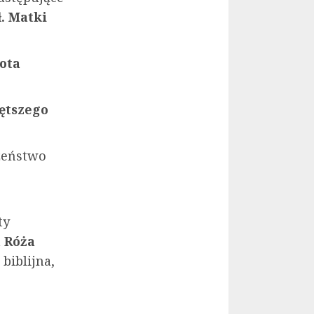
ł. Matki
bota
ętszego
żeństwo
ty
a
Róża
biblijna,