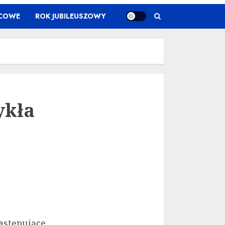
ŃCOWE
ROK JUBILEUSZOWY
ykła
astępujące