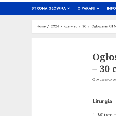
STRONA GŁÓWNA
O PARAFII
INF
Home
2024
czerwiec
30
Ogłoszenia XIII
Ogło
– 30 
30 CZERWCA 20
Liturgia
W tym t