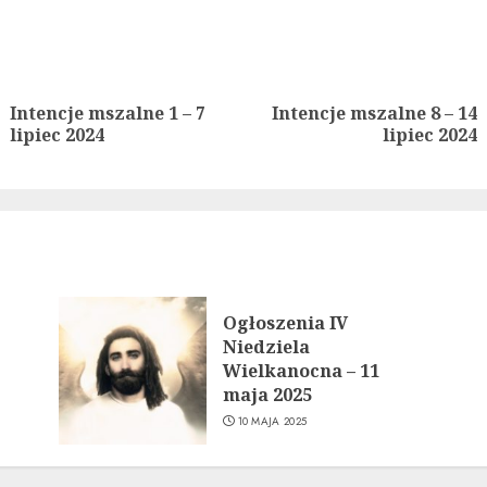
ue
g
Intencje mszalne 1 – 7
Intencje mszalne 8 – 14
Previous
Next
lipiec 2024
lipiec 2024
post:
post:
Ogłoszenia IV
Niedziela
Wielkanocna – 11
maja 2025
10 MAJA 2025