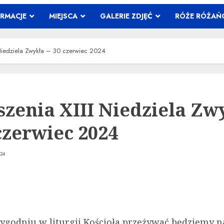
ORMACJE
MIEJSCA
GALERIE ZDJĘĆ
RÓŻE RÓŻA
 Niedziela Zwykła – 30 czerwiec 2024
szenia XIII Niedziela Zw
czerwiec 2024
24
ygodniu w liturgii Kościoła przeżywać będziemy n