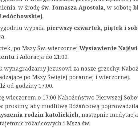
ienia: w środę
św. Tomasza Apostoła
, w sobotę
b
 Ledóchowskiej
.
tygodniu wypada
pierwszy czwartek
,
piątek i so
ca
.
tek, po Mszy Św. wieczornej
Wystawienie Najświ
mentu
i Adoracja do 21:00.
k wynagradzamy Jezusowi za nasze grzechy. Nabo
dzające po Mszy Świętej porannej i wieczornej.
dź
od godziny 17:00.
tę
wieczorem o 17:00 Nabożeństwo Pierwszej Sobo
a: prosimy, aby modlitwę Różańcową poprowadził
yszenia rodzin katolickich
, następnie medytacja 
tajemnic różańcowych i Msza św.