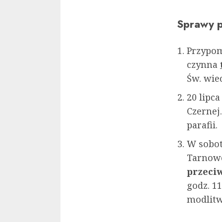
Sprawy p
Przypom
czynna
Św. wie
20 lipc
Czernej.
parafii.
W sobot
Tarnowc
przeci
godz. 1
modlitw