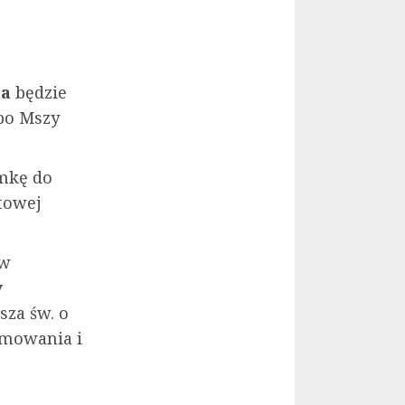
na
będzie
po Mszy
ymkę do
etowej
 w
y
sza św. o
ymowania i