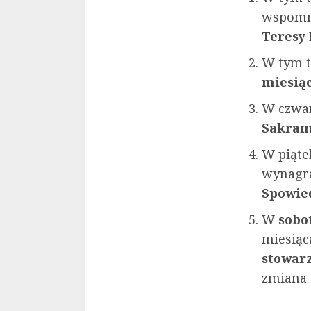
wspomn
Teresy
W tym 
miesią
W czwar
Sakra
W piąte
wynagra
Spowie
W
sobo
miesiąc
stowarz
zmiana 