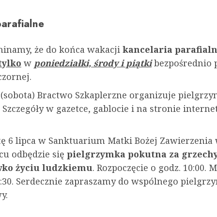
arafialne
inamy, że do końca wakacji
kancelaria parafial
tylko
w
poniedziałki, środy i piątki
bezpośrednio 
czornej.
a (sobota) Bractwo Szkaplerzne organizuje pielgrz
 Szczegóły w gazetce, gablocie i na stronie intern
ę 6 lipca w Sanktuarium Matki Bożej Zawierzenia
u odbędzie się
pielgrzymka pokutna za grzech
wko życiu ludzkiemu
. Rozpoczęcie o godz. 10:00. M
1:30. Serdecznie zapraszamy do wspólnego pielgrz
y.