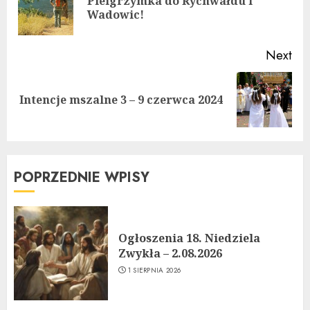
Pielgrzymka do Rychwałdu i
Pre
Wadowic!
pos
Next
Next
Intencje mszalne 3 – 9 czerwca 2024
post:
POPRZEDNIE WPISY
Ogłoszenia 18. Niedziela
Zwykła – 2.08.2026
1 SIERPNIA 2026