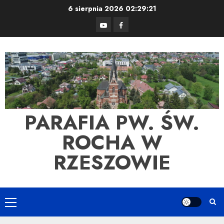
Skip
6 sierpnia 2026
02:29:22
to
YouTube
Facebook
content
PARAFIA PW. ŚW.
ROCHA W
RZESZOWIE
Primary
Menu