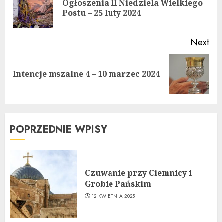
Ogłoszenia II Niedziela Wielkiego
Pre
Postu – 25 luty 2024
pos
Next
Next
Intencje mszalne 4 – 10 marzec 2024
post:
POPRZEDNIE WPISY
Czuwanie przy Ciemnicy i
Grobie Pańskim
12 KWIETNIA 2025