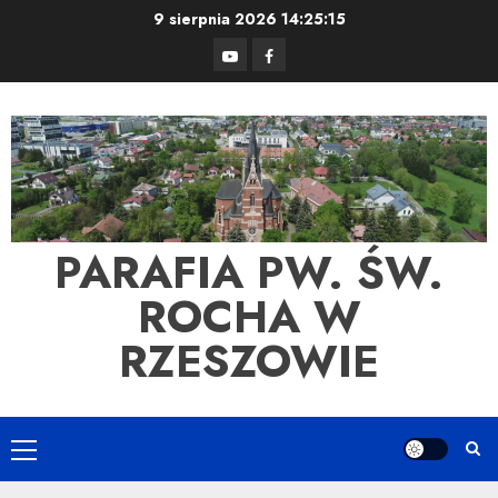
Skip
9 sierpnia 2026
14:25:16
to
YouTube
Facebook
content
PARAFIA PW. ŚW.
ROCHA W
RZESZOWIE
Primary
Menu