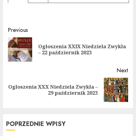
Continue
Previous
Reading
Ogłoszenia XXIX Niedziela Zwykła
Pre
– 22 październik 2023
pos
Next
Ogłoszenia XXX Niedziela Zwykła –
Next
29 październik 2023
post:
POPRZEDNIE WPISY