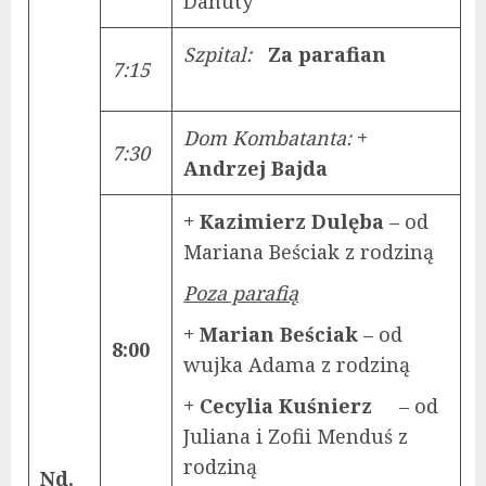
Danuty
Szpital
:
Za parafian
7:15
Dom Kombatanta:
+
7:30
Andrzej Bajda
+ Kazimierz Dulęba
– od
Mariana Beściak z rodziną
Poza parafią
+ Marian Beściak
– od
8:00
wujka Adama z rodziną
+ Cecylia Kuśnierz
– od
Juliana i Zofii Menduś z
rodziną
Nd.