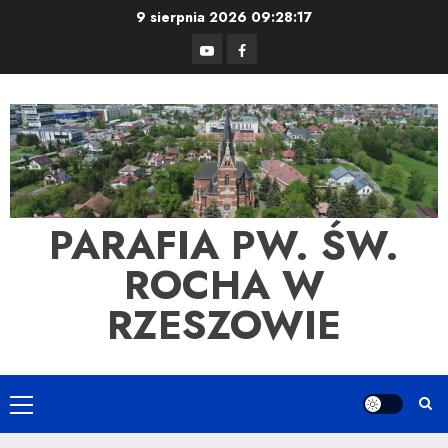
Skip
9 sierpnia 2026
09:28:18
to
YouTube
Facebook
content
PARAFIA PW. ŚW.
ROCHA W
RZESZOWIE
Primary
Menu