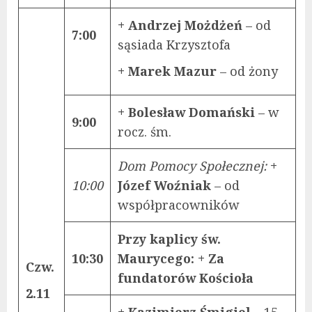
+ Andrzej Możdżeń
– od
7:00
sąsiada Krzysztofa
+ Marek Mazur
– od żony
+ Bolesław Domański
– w
9:00
rocz. śm.
Dom Pomocy Społecznej:
+
10:00
Józef Woźniak
– od
współpracowników
Przy kaplicy św.
10:30
Maurycego: + Za
Czw.
fundatorów Kościoła
2.11
+ Kazimierz Śmigiel
– 15