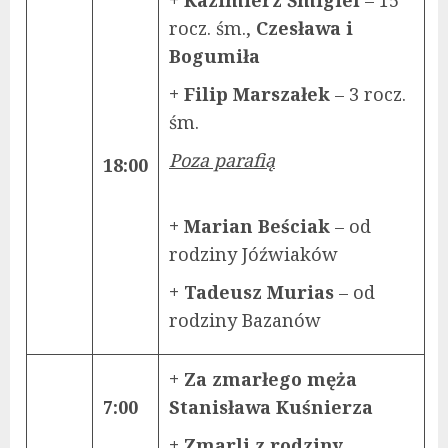
rocz. śm.,
Czesława i
Bogumiła
+ Filip Marszałek
– 3 rocz.
śm.
Poza parafią
18:00
+ Marian Beściak
– od
rodziny Jóźwiaków
+ Tadeusz Murias
– od
rodziny Bazanów
+ Za zmarłego męża
7:00
Stanisława Kuśnierza
+ Zmarli z rodziny