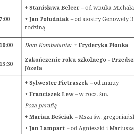
+ Stanisława Belcer
– od wnuka Michała
7:00
+ Jan Południak
–
od siostry Genowefy 
rodziną
10:00
Dom Kombatanta:
+ Fryderyka Płonka
Zakończenie roku szkolnego – Przedsz
15:30
Józefa
+ Sylwester Pietraszek
–
od mamy
+ Franciszek Lew
–
w rocz. śm.
Poza parafią
+ Marian Beściak
–
Msza św. gregoriańs
+ Jan Lampart
–
od Agnieszki i Mariusza