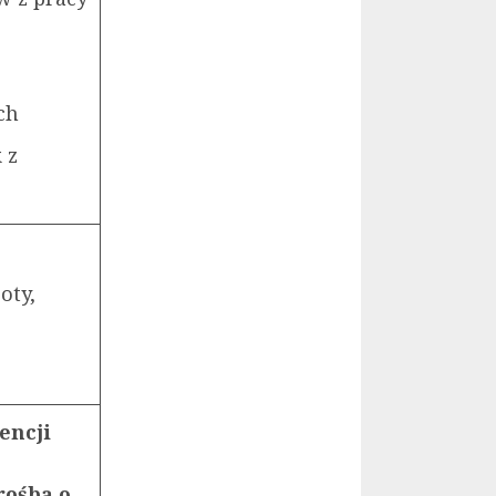
ch
 z
w
oty,
encji
rośbą o