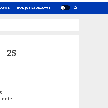
ŃCOWE
ROK JUBILEUSZOWY
– 25
 o
ienie