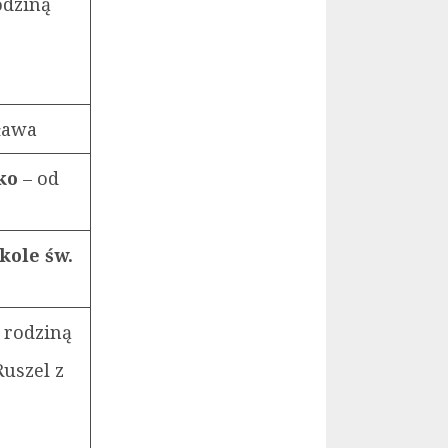
odziną
sława
łko
– od
kole św.
 rodziną
Ruszel z