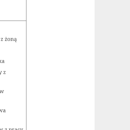
z żoną
ka
y z
ów
awa
w z pracy