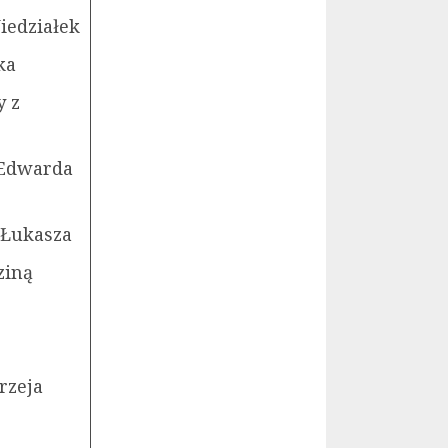
iedziałek
ka
y z
 Edwarda
i Łukasza
ziną
rzeja