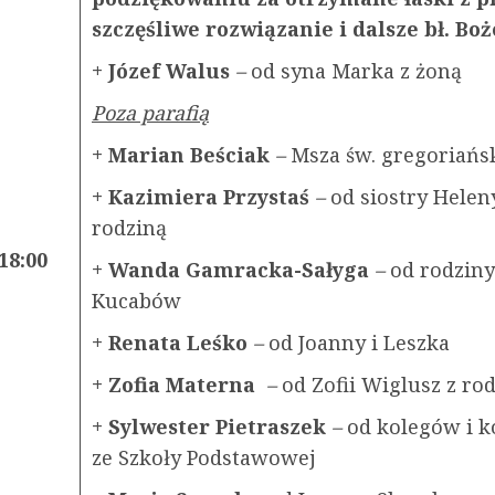
szczęśliwe rozwiązanie i dalsze bł. Bo
+ Józef Walus
–
od syna Marka z żoną
Poza parafią
+ Marian Beściak
–
Msza św. gregoriańs
+ Kazimiera Przystaś
–
od siostry Helen
rodziną
18:00
+ Wanda Gamracka-Sałyga
–
od rodziny
Kucabów
+ Renata Leśko
–
od Joanny i Leszka
+ Zofia Materna
–
od Zofii Wiglusz z ro
+ Sylwester Pietraszek
–
od kolegów i k
ze Szkoły Podstawowej