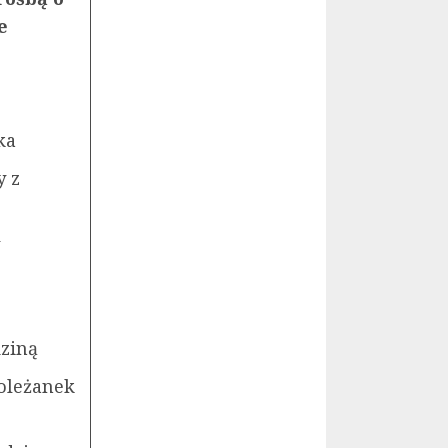
że
ka
y z
dziną
oleżanek