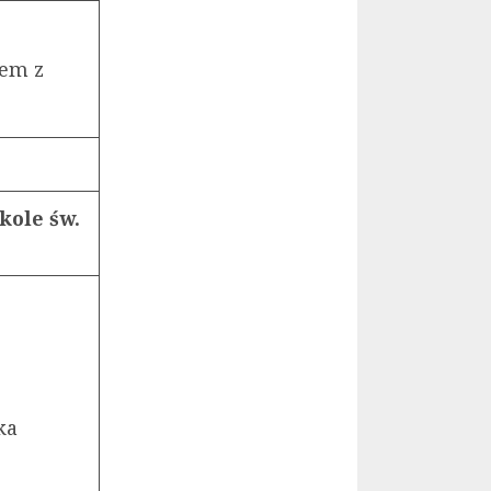
Bem z
kole św.
ka