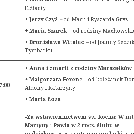
Elżbiety
+ Jerzy Czyż
–
od Marii i Ryszarda Grys
+ Maria Szarek
–
od rodziny Machowski
+ Bronisława Witalec
–
od Joanny Sędzik
Tymbarku
+ Anna i zmarli z rodziny Marszałkó
+ Małgorzata Ferenc
–
od koleżanek Dor
7:00
Aldony i Katarzyny
+ Maria Łoza
-Za wstawiennictwem św. Rocha: W int
Martyny i Pawła w 2 rocz. ślubu w
podziękowaniu za otrzymane łaski z p