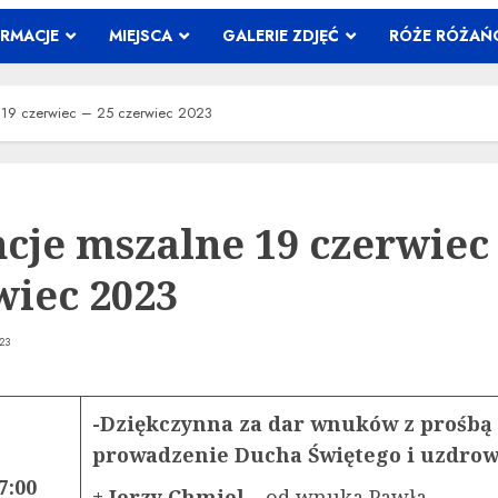
ORMACJE
MIEJSCA
GALERIE ZDJĘĆ
RÓŻE RÓŻA
e 19 czerwiec – 25 czerwiec 2023
ncje mszalne 19 czerwiec 
wiec 2023
23
-Dziękczynna za dar wnuków z prośbą
prowadzenie Ducha Świętego i uzdrow
7:00
+ Jerzy Chmiel
–
od wnuka Pawła