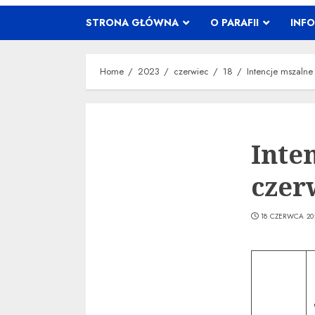
STRONA GŁÓWNA
O PARAFII
INF
Home
2023
czerwiec
18
Intencje mszaln
Inte
czer
18 CZERWCA 20