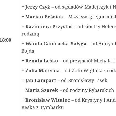
+ Jerzy Czyż
–
od sąsiadów Madejczyk i N
+ Marian Beściak
–
Msza św. gregoriańs
+ Kazimiera Przystaś
–
od siostry Helen
rodziną
18:00
+ Wanda Gamracka-Sałyga
–
od Anny i
Bojda
+ Renata Leśko
–
od przyjaciół Michała 
+ Zofia Materna
–
od Zofii Wiglusz z rod
+ Jan Lampart
–
od Bronisławy Lisek
+ Maria Szarek
–
od rodziny Rybarskich
+ Bronisław Witalec
–
od Krystyny i And
Kęska z Tymbarku