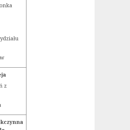
łonka
ydziału
ów
eja
ń z
ia
ękczynna
la