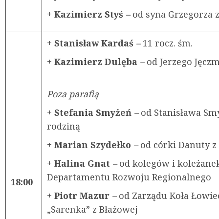
+ Kazimierz Styś
–
od syna Grzegorza z
+ Stanisław Kardaś
–
11 rocz. śm.
+ Kazimierz Dulęba
–
od Jerzego Jęcz
Poza parafią
+ Stefania Smyżeń
–
od Stanisława Sm
rodziną
+ Marian Szydełko
–
od córki Danuty z
+ Halina Gnat
–
od kolegów i koleżane
Departamentu Rozwoju Regionalnego
18:00
+ Piotr Mazur
–
od Zarządu Koła Łowie
„Sarenka” z Błażowej