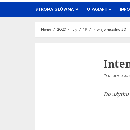
STRONA GŁÓWNA
O PARAFII
INF
Home
2023
luty
19
Intencje mszalne 20 –
Inten
19 LUTEGO 2023
Do użytku