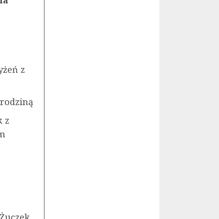
yżeń z
 rodziną
k z
ym
 Żuczek