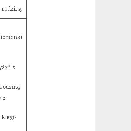
 rodziną
mienionki
yżeń z
 rodziną
k z
ckiego