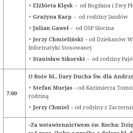
+ Elżbieta Klęsk
–
od Bogdana i Ewy P
+ Grażyna Karp
–
od rodziny Jandów
+ Julian Gaweł
–
od OSP Słocina
+ Jerzy Chmieliński
–
od Dziekanów W
Informatyki Stosowanej
+ Stanisław Sikorski
–
od rodziny Paj
O Boże bł., Dary Ducha Św. dla Andrz
+ Stefan Murjas
–
od Kazimierza Tomo
7:00
rodziną
+ Jerzy Chmiel
–
od rodziny z Zaczern
-Za wstawiennictwem św. Rocha: Dzi
w 6 rocz. ślubu z prośbą o dalsze bł. d