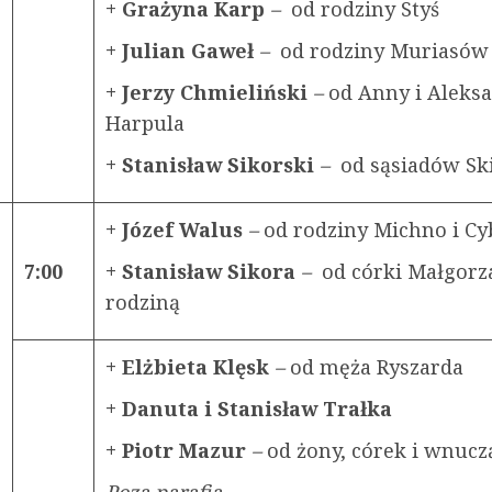
+ Grażyna Karp
–
od rodziny Styś
+ Julian Gaweł
–
od rodziny Muriasów
+ Jerzy Chmieliński
–
od Anny i Aleks
Harpula
+ Stanisław Sikorski
–
od sąsiadów Sk
+ Józef Walus
–
od rodziny Michno i Cy
7:00
+ Stanisław Sikora
–
od córki Małgorza
rodziną
+ Elżbieta Klęsk
–
od męża Ryszarda
+ Danuta i Stanisław Trałka
+ Piotr Mazur
–
od żony, córek i wnucz
Poza parafią