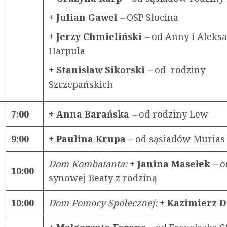
+ Julian Gaweł
–
OSP Słocina
+ Jerzy Chmieliński
–
od Anny i Aleks
Harpula
+ Stanisław Sikorski
–
od
rodziny
Szczepańskich
7:00
+ Anna Barańska
–
od rodziny Lew
9:00
+ Paulina Krupa
–
od sąsiadów Murias
Dom Kombatanta:
+ Janina Masełek
–
o
10:00
synowej Beaty z rodziną
10:00
Dom Pomocy Społecznej:
+ Kazimierz D