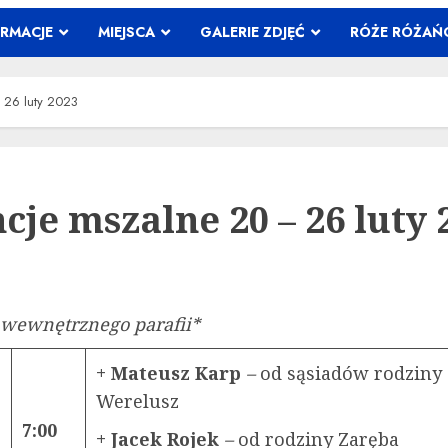
ORMACJE
MIEJSCA
GALERIE ZDJĘĆ
RÓŻE RÓŻA
 26 luty 2023
cje mszalne 20 – 26 luty 
 wewnętrznego parafii*
+ Mateusz Karp
–
od sąsiadów rodziny
Werelusz
7:00
+ Jacek Rojek
–
od rodziny Zaręba