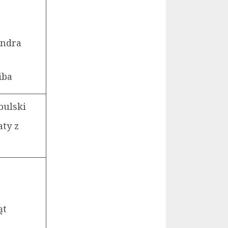
andra
iba
bulski
ty z
ąt