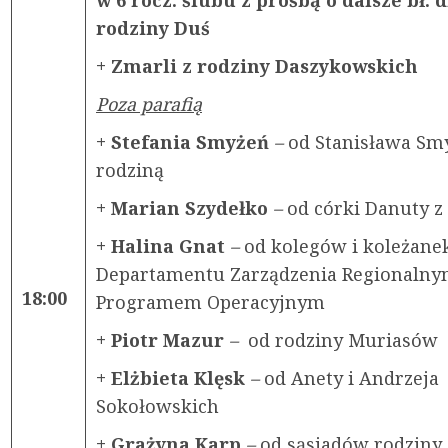
rodziny Duś
+ Zmarli z rodziny Daszykowskich
Poza parafią
+ Stefania Smyżeń
–
od Stanisława Sm
rodziną
+ Marian Szydełko
–
od córki Danuty z
+ Halina Gnat
–
od kolegów i koleżane
Departamentu Zarządzenia Regionaln
18:00
Programem Operacyjnym
+ Piotr Mazur
–
od rodziny Muriasów
+ Elżbieta Klęsk
–
od Anety i Andrzeja
Sokołowskich
+ Grażyna Karp
–
od sąsiadów rodziny