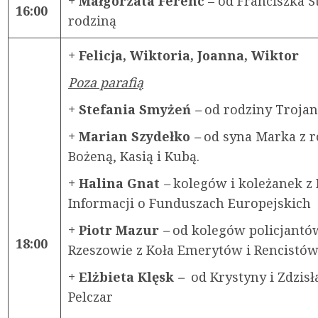
+ Małgorzata Ferenc
– od Franciszka S
16:00
rodziną
+ Felicja, Wiktoria, Joanna, Wiktor
Poza parafią
+ Stefania Smyżeń
–
od rodziny Troja
+ Marian Szydełko
–
od syna Marka z r
Bożeną, Kasią i Kubą.
+ Halina Gnat
–
kolegów i koleżanek z 
Informacji o Funduszach Europejskich
+ Piotr Mazur
–
od kolegów policjantó
18:00
Rzeszowie z Koła Emerytów i Rencistó
+ Elżbieta Klęsk
–
od Krystyny i Zdzis
Pelczar