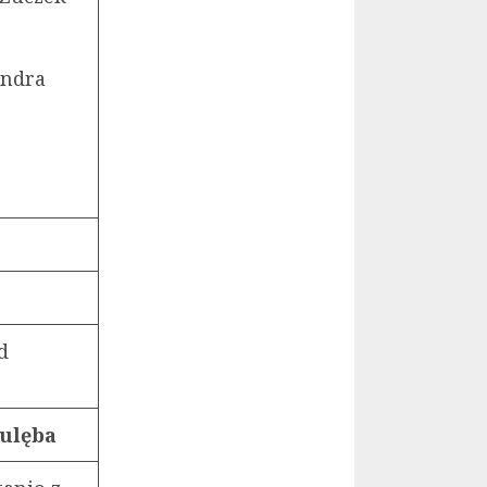
andra
d
ulęba