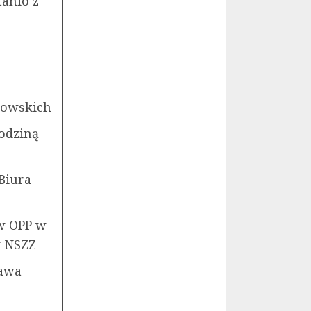
tanio z
nowskich
odziną
Biura
w OPP w
w NSZZ
ława