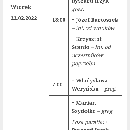
Ryszard Irzyk
–
Wtorek
greg.
22.02.2022
18:00
+ Józef Bartoszek
– int. od wnuków
+ Krzysztof
Stanio
– int. od
uczestników
pogrzebu
+ Władysława
7:00
Weryńska
– greg.
+ Marian
Szydełko
– greg.
Poza parafią:
+
Ryszard Irzyk
–