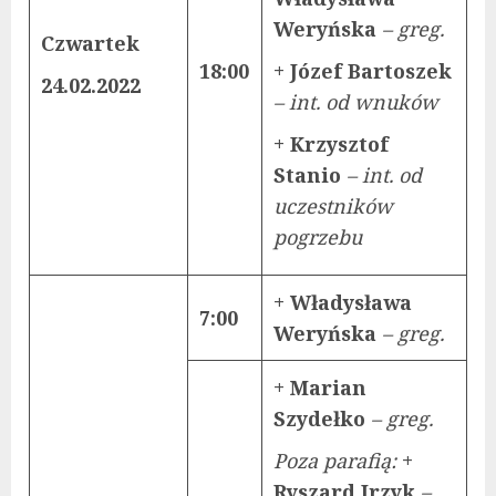
Weryńska
– greg.
Czwartek
18:00
+ Józef Bartoszek
24.02.2022
– int. od wnuków
+ Krzysztof
Stanio
– int. od
uczestników
pogrzebu
+ Władysława
7:00
Weryńska
– greg.
+ Marian
Szydełko
– greg.
Poza parafią:
+
Ryszard Irzyk
–