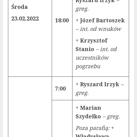
Środa
greg.
23.02.2022
18:00
+ Józef Bartoszek
– int. od wnuków
+ Krzysztof
Stanio
– int. od
uczestników
pogrzebu
+ Ryszard Irzyk
–
7:00
greg.
+ Marian
Szydełko
– greg.
Poza parafią:
+
Władysława