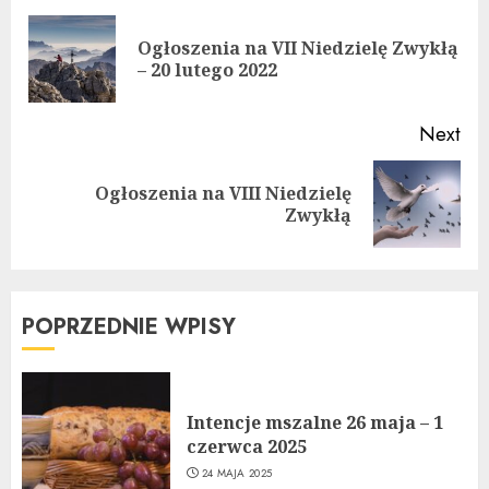
Reading
Ogłoszenia na VII Niedzielę Zwykłą
Pre
– 20 lutego 2022
pos
Next
Ogłoszenia na VIII Niedzielę
Next
Zwykłą
post:
POPRZEDNIE WPISY
Intencje mszalne 26 maja – 1
czerwca 2025
24 MAJA 2025