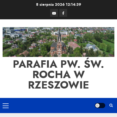
Skip
8 sierpnia 2026
12:14:40
to
YouTube
Facebook
content
PARAFIA PW. ŚW.
ROCHA W
RZESZOWIE
Primary
Menu