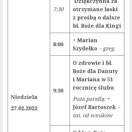
Dziękczynna za
7:30
otrzymane łaski
z prośbą o dalsze
bł. Boże dla Kingi
+ Marian
8:00
Szydełko
– greg.
O zdrowie i bł.
Boże dla Danuty
i Mariana w 51
rocznicę ślubu
9:30
Niedziela
Poza parafią:
+
Józef Bartoszek
–
27.02.2022
int. od wnuków