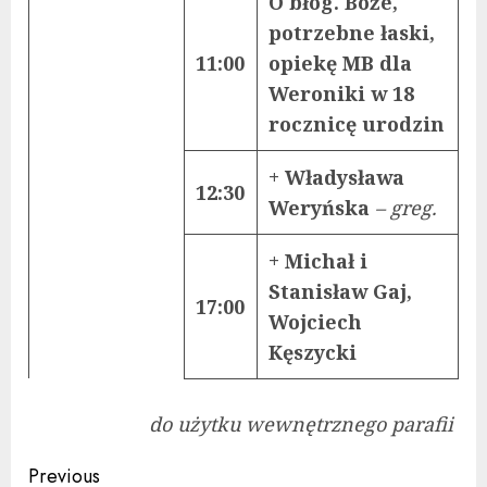
O błog. Boże,
potrzebne łaski,
11:00
opiekę MB dla
Weroniki w 18
rocznicę urodzin
+ Władysława
12:30
Weryńska
– greg.
+ Michał i
Stanisław Gaj,
17:00
Wojciech
Kęszycki
do użytku wewnętrznego parafii
Continue
Previous