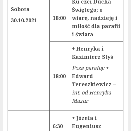
Ku czci Ducha
Sobota
Świętego; o
18:00
wiarę, nadzieję i
30.10.2021
miłość dla parafii
i świata
+ Henryka i
Kazimierz Styś
Poza parafią:
+
18:00
Edward
Tereszkiewicz
–
int. od Henryka
Mazur
+ Józefa i
6:30
Eugeniusz