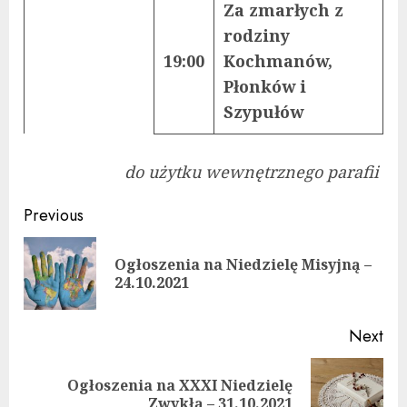
Za zmarłych z
rodziny
19:00
Kochmanów,
Płonków i
Szypułów
do użytku wewnętrznego parafii
Continue
Previous
Reading
Ogłoszenia na Niedzielę Misyjną –
Pre
24.10.2021
pos
Next
Ogłoszenia na XXXI Niedzielę
Next
Zwykłą – 31.10.2021