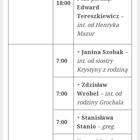
18:00
Edward
Tereszkiewicz
–
int. od Henryka
Mazur
+ Janina Szobak
–
7:00
int. od siostry
Krystyny z rodziną
+ Zdzisław
7:00
Wróbel
– int. od
rodziny Grochala
+ Stanisława
7:00
Stanio
– greg.