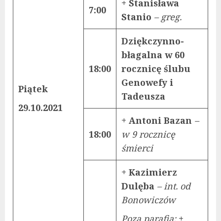
+ Stanisława
7:00
Stanio
– greg.
Dziękczynno-
błagalna w 60
18:00
rocznicę ślubu
Genowefy i
Piątek
Tadeusza
29.10.2021
+ Antoni Bazan
–
18:00
w 9 rocznicę
śmierci
+ Kazimierz
Dulęba
– int. od
Bonowiczów
Poza parafią:
+