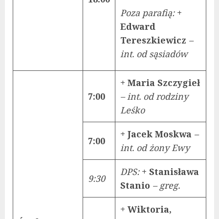
Poza parafią:
+
Edward
Tereszkiewicz
–
int. od sąsiadów
+ Maria Szczygieł
7:00
– int. od rodziny
Leśko
+ Jacek Moskwa
–
7:00
int. od żony Ewy
DPS:
+ Stanisława
9:30
Stanio
– greg.
+ Wiktoria,