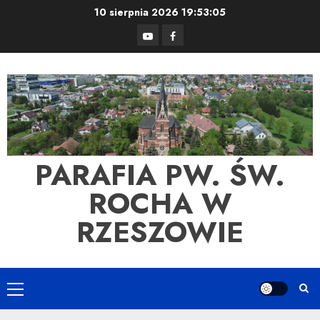
Skip
10 sierpnia 2026
19:53:05
to
YouTube
Facebook
content
PARAFIA PW. ŚW.
ROCHA W
RZESZOWIE
Primary
Menu