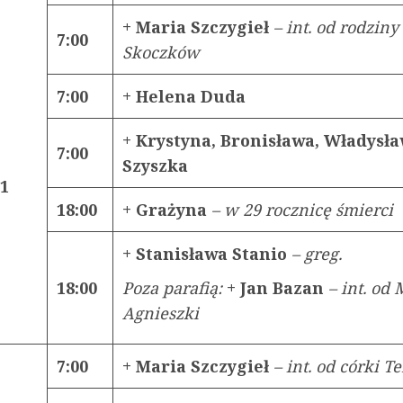
+ Maria Szczygieł
– int. od rodziny
7:00
Skoczków
7:00
+ Helena Duda
+ Krystyna, Bronisława, Władysł
7:00
Szyszka
21
18:00
+ Grażyna
– w 29 rocznicę śmierci
+ Stanisława Stanio
– greg.
18:00
Poza parafią:
+ Jan Bazan
– int. od 
Agnieszki
7:00
+ Maria Szczygieł
– int. od córki T