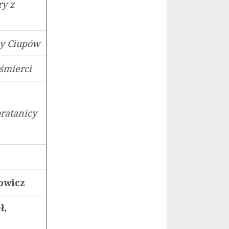
ry z
iny Ciupów
 śmierci
bratanicy
towicz
ł,