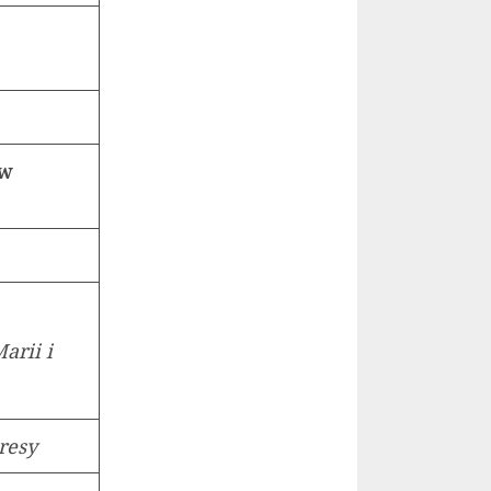
aw
Marii i
eresy