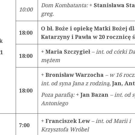
Dom Kombatanta:
+ Stanisława St
10:00
greg.
O bł. Boże i opiekę Matki Bożej dl
18:00
Katarzyny i Pawła w 20 rocznicę
k
+ Maria Szczygieł
– int. od córki D
21
18:00
mężem
+ Bronisław Warzocha
– w 16 rocz.
int. od syna Jana z rodziną,
Jan, An
18:00
Poza parafią:
+ Jan Bazan
– int. od 
Antoniego
+ Franciszek Lew
– int. od Marii i
7:00
Krzysztofa Wróbel