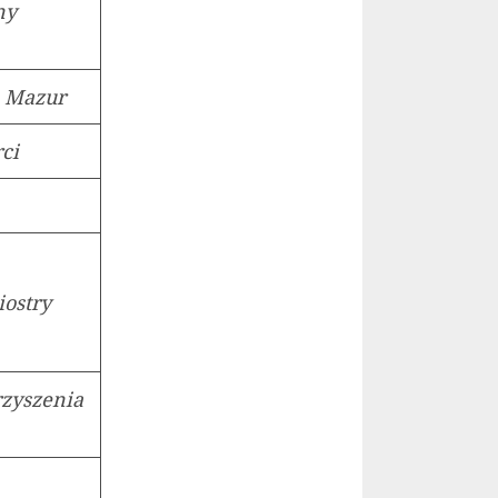
ny
a Mazur
ci
siostry
rzyszenia