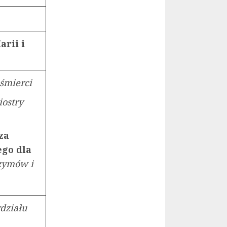
arii i
 śmierci
siostry
za
ego dla
rzymów i
ydziału