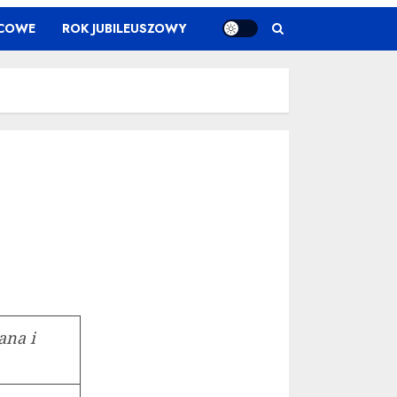
ŃCOWE
ROK JUBILEUSZOWY
iana i