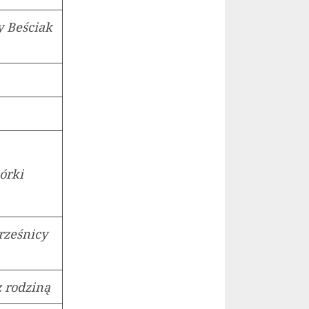
y Beściak
córki
hrześnicy
z rodziną