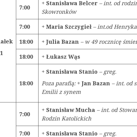
+ Stanisława Belcer
– int. od rodzi
7:00
Skowronków
7:00
+ Maria Szczygieł
– int.od Henryk
iałek
18:00
+ Julia Bazan
– w 49 rocznicę śmier
21
18:00
+ Łukasz Wąs
+ Stanisława Stanio
– greg.
18:00
Poza parafią:
+ Jan Bazan
– int. od 
Emilii z synem
+ Stanisław Mucha
– int. od Stowa
7:00
Rodzin Katolickich
7:00
+ Stanisława Stanio
– greg.