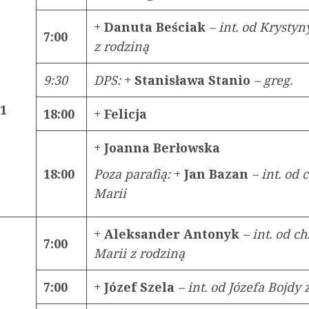
+ Danuta Beściak
– int. od Krystyn
7:00
z rodziną
9:30
DPS:
+ Stanisława Stanio
– greg.
21
18:00
+ Felicja
+ Joanna Berłowska
18:00
Poza parafią:
+ Jan Bazan
– int. od 
Marii
+ Aleksander Antonyk
– int. od c
7:00
Marii z rodziną
7:00
+ Józef Szela
– int. od Józefa Bojdy 