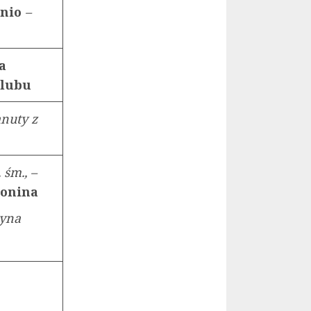
anio
–
a
 ślubu
anuty z
 śm., –
tonina
syna