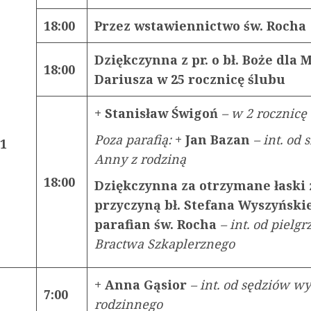
18:00
Przez wstawiennictwo św. Rocha
Dziękczynna z pr. o bł. Boże dla M
18:00
Dariusza w 25 rocznicę ślubu
+ Stanisław Świgoń
– w 2 rocznicę
Poza parafią:
+ Jan Bazan
– int. od 
21
Anny z rodziną
18:00
Dziękczynna za otrzymane łaski 
przyczyną bł. Stefana Wyszyński
parafian św. Rocha
– int. od pielg
Bractwa Szkaplerznego
+ Anna Gąsior
– int. od sędziów w
7:00
rodzinnego