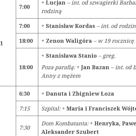
+ Lucjan
– int. od szwagierki Barba
7:00
rodziną
7:00
+ Stanisław Kordas
– int. od rodz
18:00
+ Zenon Waligóra
– w 19 rocznicę
21
+ Stanisława Stanio
– greg.
18:00
Poza parafią:
+ Jan Bazan
– int. od 
Anny z mężem
6:30
+ Danuta i Zbigniew Łoza
7:15
Szpital:
+ Maria i Franciszek Wój
Dom Kombatanta:
+ Henryka, Pawe
7:30
Aleksander Szubert