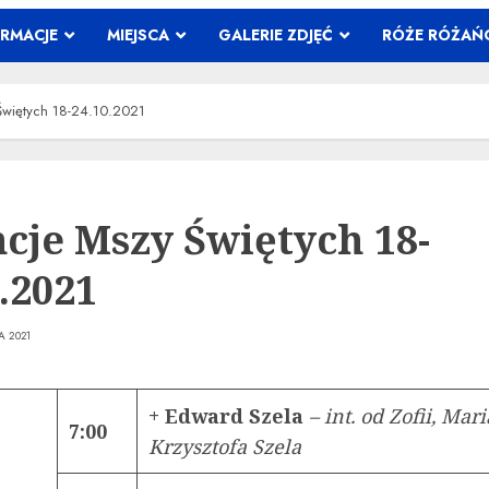
ORMACJE
MIEJSCA
GALERIE ZDJĘĆ
RÓŻE RÓŻA
Świętych 18-24.10.2021
ncje Mszy Świętych 18-
.2021
A 2021
+ Edward Szela
– int. od Zofii, Mar
7:00
Krzysztofa Szela