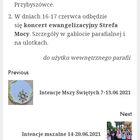
Przybyszówce.
W dniach 16-17 czerwca odbędzie
się
koncert ewangelizacyjny Strefa
Mocy
. Szczegóły w gablocie parafialnej i
na ulotkach.
do użytku wewnętrznego parafii
Continue
Previous
Reading
Pre
Intencje Mszy Świętych 7-13.06 2021
pos
Next
Next
Intencje mszalne 14-20.06.2021