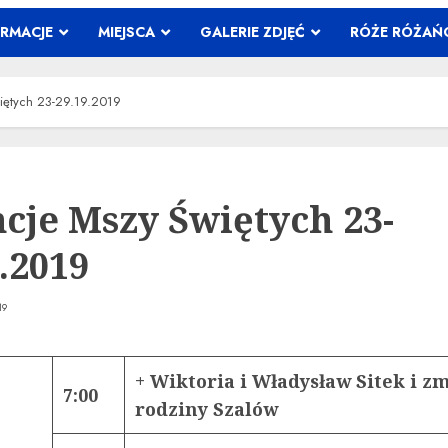
ORMACJE
MIEJSCA
GALERIE ZDJĘĆ
RÓŻE RÓŻA
więtych 23-29.19.2019
ncje Mszy Świętych 23-
.2019
19
+ Wiktoria i Władysław Sitek i zm
7:00
rodziny Szalów