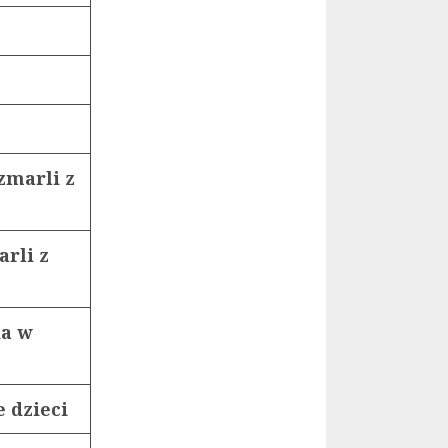
zmarli z
arli z
da w
e dzieci