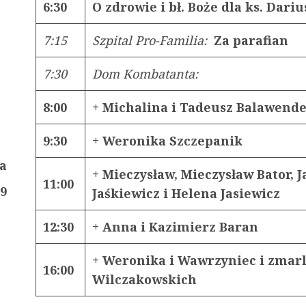
6:30
O zdrowie i bł. Boże dla ks. Dariu
7:15
Szpital Pro-Familia:
Za parafian
7:30
Dom Kombatanta:
8:00
+ Michalina i Tadeusz Balawend
9:30
+ Weronika Szczepanik
a
+ Mieczysław, Mieczysław Bator, 
11:00
19
Jaśkiewicz i Helena Jasiewicz
12:30
+ Anna i Kazimierz Baran
+ Weronika i Wawrzyniec i zmarli
16:00
Wilczakowskich