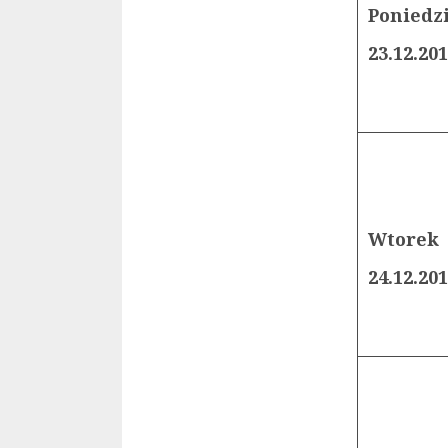
Poniedz
23.12.20
Wtorek
24.12.20