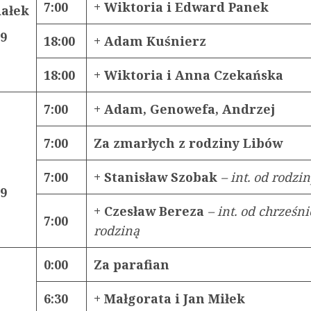
7:00
+ Wiktoria i Edward Panek
iałek
19
18:00
+ Adam Kuśnierz
18:00
+ Wiktoria i Anna Czekańska
7:00
+ Adam, Genowefa, Andrzej
7:00
Za zmarłych z rodziny Libów
7:00
+ Stanisław Szobak
– int. od rodzi
19
+ Czesław Bereza
– int. od chrześni
7:00
rodziną
0:00
Za parafian
6:30
+ Małgorata i Jan Miłek