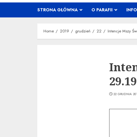
STRONA GŁÓWNA
O PARAFII
INF
Home
2019
grudzień
22
Intencje Mszy Ś
Inte
29.19
22 GRUDNIA 20