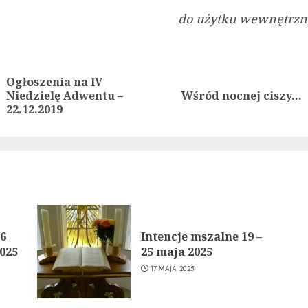
do użytku wewnętrzne
ue
g
Ogłoszenia na IV
Previous
Next
Niedzielę Adwentu –
Wśród nocnej ciszy…
post:
post:
22.12.2019
26
Intencje mszalne 19 –
2025
25 maja 2025
17 MAJA 2025