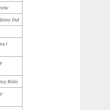
anów
odziny Dul
wa i
y
iny Biśto
ny