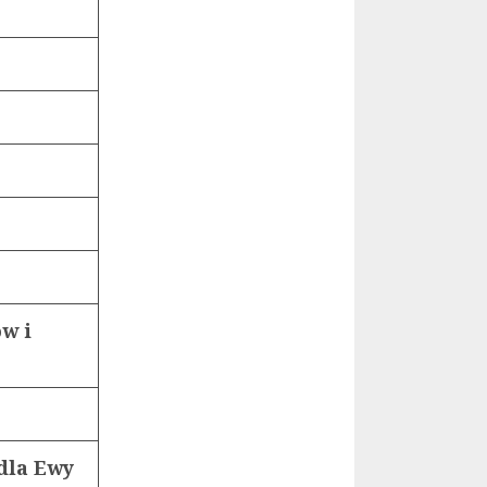
ów i
 dla Ewy