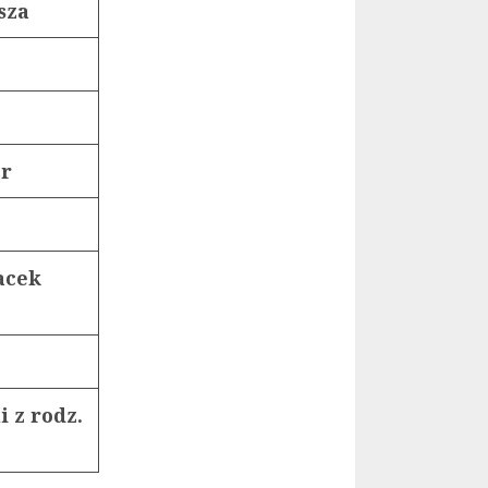
sza
er
Jacek
 z rodz.