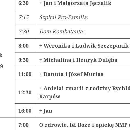
6:30
+ Jan i Małgorzata Jęczalik
7:15
Szpital Pro-Familia:
7:30
Dom Kombatanta:
8:00
+ Weronika i Ludwik Szczepanik
k
9:30
+ Michalina i Henryk Dulęba
19
11:00
+ Danuta i Józef Murias
+ Anielai zmarli z rodziny Rychl
12:30
Karpów
16:00
+ Jan
7:00
O zdrowie, bł. Boże i opiekę NMP