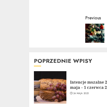
Contin
Previous
Readin
POPRZEDNIE WPISY
Intencje mszalne 
maja – 1 czerwca 
24 MAJA 2025