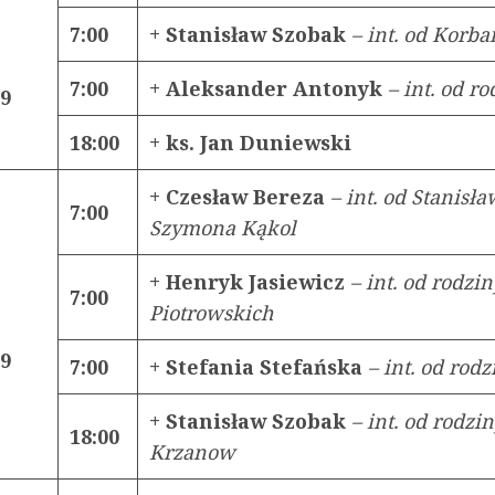
7:00
+ Stanisław Szobak
– int. od Korb
7:00
+ Aleksander Antonyk
– int. od r
19
18:00
+ ks. Jan Duniewski
+ Czesław Bereza
– int. od Stanisła
7:00
Szymona Kąkol
+ Henryk Jasiewicz
– int. od rodzin
7:00
Piotrowskich
19
7:00
+ Stefania Stefańska
– int. od rodz
+ Stanisław Szobak
– int. od rodzi
18:00
Krzanow