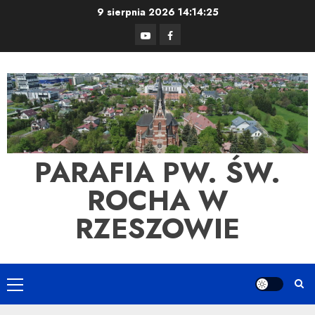
Skip
9 sierpnia 2026
14:14:25
to
YouTube
Facebook
content
PARAFIA PW. ŚW.
ROCHA W
RZESZOWIE
Primary
Menu