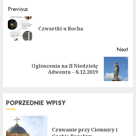
Continue
Previous
Reading
Pre
Czwartki u Rocha
pos
Next
Ogłoszenia na II Niedzielę
Next
Adwentu – 8.12.2019
post:
POPRZEDNIE WPISY
Czuwanie przy Ciemnicy i