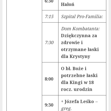
6:30
Hałoń
7:15
Szpital Pro-Famili
a:
Dom Kombatanta:
Dziękczynna za
7:30
zdrowie i
otrzymane łaski
dla Krystyny
O bł. Boże i
potrzebne łaski
8:00
dla Kingi w 18
rocz. urodzin
+ Józefa Leśko
–
9:30
greg.