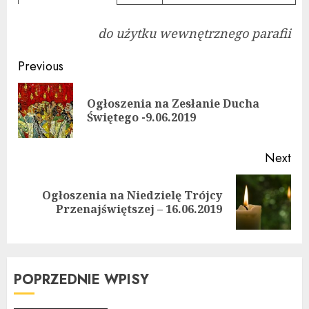
do użytku wewnętrznego parafii
Continue
Previous
Reading
Ogłoszenia na Zesłanie Ducha
Pre
Świętego -9.06.2019
pos
Next
Ogłoszenia na Niedzielę Trójcy
Next
Przenajświętszej – 16.06.2019
post:
POPRZEDNIE WPISY