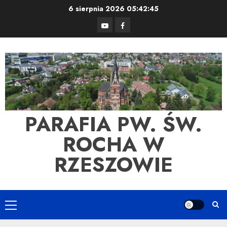
Skip
6 sierpnia 2026
05:42:46
to
YouTube
Facebook
content
PARAFIA PW. ŚW.
ROCHA W
RZESZOWIE
Primary
Menu